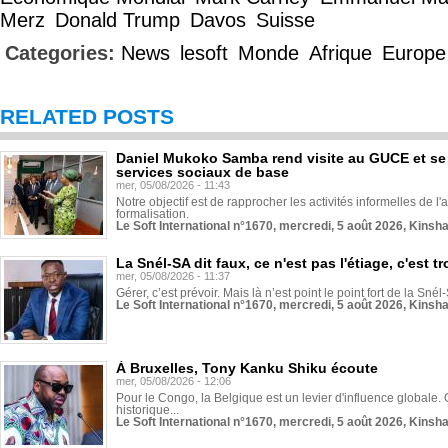
Merz
Donald Trump
Davos
Suisse
Categories:
News
lesoft
Monde
Afrique
Europe
RELATED POSTS
Daniel Mukoko Samba rend visite au GUCE et se
services sociaux de base
mer, 05/08/2026 - 11:43
Notre objectif est de rapprocher les activités informelles de l'
formalisation.
Le Soft International n°1670, mercredi, 5 août 2026, Kinsh
La Snél-SA dit faux, ce n'est pas l'étiage, c'est
mer, 05/08/2026 - 11:37
Gérer, c’est prévoir. Mais là n’est point le point fort de la Sn
Le Soft International n°1670, mercredi, 5 août 2026, Kinsh
À Bruxelles, Tony Kanku Shiku écoute
mer, 05/08/2026 - 12:06
Pour le Congo, la Belgique est un levier d'influence globale. O
historique...
Le Soft International n°1670, mercredi, 5 août 2026, Kinsh