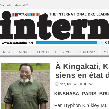
Aller au contenu principal
Samedi, 8 Août 2026
NEWS
MONDE
CONGO
LIFESTYLE
HEADLINES
POL
ACCUEIL
À Kingakati, K
siens en état d
ven, 18/05/2018 - 05:24
KINSHASA, PARIS, BR
Par Tryphon Kin-kiey Mul