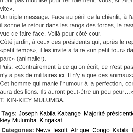
n’ont pas mobilisé pour l’enrôlement. Vous, si! Alor
vite».
Un triple message. Face au péril de la chienlit, à l’
il sonne le retour dans les rangs des forces, le r
vue de faire face. Voilà pour côté cour.
Côté jardin, à ceux des présidents qui, après le re
«petit temps», il les invite à faire «un petit tour» 
parc» (animalier).
Puis: «Contrairement à ce qu’on écrit, ce n’est pas 
n’y a pas de militaires ici. Il n’y a que des animaux
Cet homme qui manie l’humour à la perfection, conc
aura des lions. Ils auront peut-être un peu peur…
T. KIN-KIEY MULUMBA.
Tags:
Joseph Kabila Kabange
Majorité présidenti
kiey Mulumba
Kingakati
Categories:
News
lesoft
Afrique
Congo
Kabila