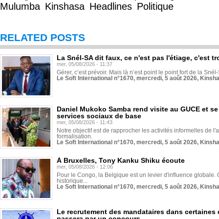
Mulumba
Kinshasa
Headlines
Politique
RELATED POSTS
La Snél-SA dit faux, ce n'est pas l'étiage, c'est
mer, 05/08/2026 - 11:37
Gérer, c’est prévoir. Mais là n’est point le point fort de la Sn
Le Soft International n°1670, mercredi, 5 août 2026, Kinsh
Daniel Mukoko Samba rend visite au GUCE et se
services sociaux de base
mer, 05/08/2026 - 11:43
Notre objectif est de rapprocher les activités informelles de l'
formalisation.
Le Soft International n°1670, mercredi, 5 août 2026, Kinsh
À Bruxelles, Tony Kanku Shiku écoute
mer, 05/08/2026 - 12:06
Pour le Congo, la Belgique est un levier d'influence globale. O
historique...
Le Soft International n°1670, mercredi, 5 août 2026, Kinsh
Le recrutement des mandataires dans certaines 
passera par un concours