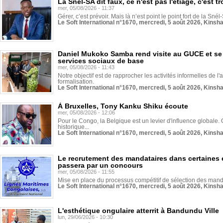
La Snél-SA dit faux, ce n'est pas l'étiage, c'est
mer, 05/08/2026 - 11:37
Gérer, c’est prévoir. Mais là n’est point le point fort de la Sn
Le Soft International n°1670, mercredi, 5 août 2026, Kinsh
Daniel Mukoko Samba rend visite au GUCE et se
services sociaux de base
mer, 05/08/2026 - 11:43
Notre objectif est de rapprocher les activités informelles de l'
formalisation.
Le Soft International n°1670, mercredi, 5 août 2026, Kinsh
À Bruxelles, Tony Kanku Shiku écoute
mer, 05/08/2026 - 12:06
Pour le Congo, la Belgique est un levier d'influence globale. O
historique...
Le Soft International n°1670, mercredi, 5 août 2026, Kinsh
Le recrutement des mandataires dans certaines 
passera par un concours
mer, 05/08/2026 - 11:55
Mise en place du processus compétitif de sélection des manda
Le Soft International n°1670, mercredi, 5 août 2026, Kinsh
L'esthétique ongulaire atterrit à Bandundu Ville
lun, 29/06/2026 - 10:30