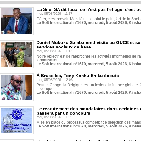
La Snél-SA dit faux, ce n'est pas l'étiage, c'est
mer, 05/08/2026 - 11:37
Gérer, c’est prévoir. Mais là n’est point le point fort de la Sn
Le Soft International n°1670, mercredi, 5 août 2026, Kinsh
Daniel Mukoko Samba rend visite au GUCE et se
services sociaux de base
mer, 05/08/2026 - 11:43
Notre objectif est de rapprocher les activités informelles de l'
formalisation.
Le Soft International n°1670, mercredi, 5 août 2026, Kinsh
À Bruxelles, Tony Kanku Shiku écoute
mer, 05/08/2026 - 12:06
Pour le Congo, la Belgique est un levier d'influence globale. O
historique...
Le Soft International n°1670, mercredi, 5 août 2026, Kinsh
Le recrutement des mandataires dans certaines 
passera par un concours
mer, 05/08/2026 - 11:55
Mise en place du processus compétitif de sélection des manda
Le Soft International n°1670, mercredi, 5 août 2026, Kinsh