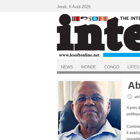
Aller au contenu principal
Jeudi, 6 Août 2026
NEWS
MONDE
CONGO
LIFES
ACCUEIL
Ab
ven
A près 
politiqu
Comment
Il avait
laquelle