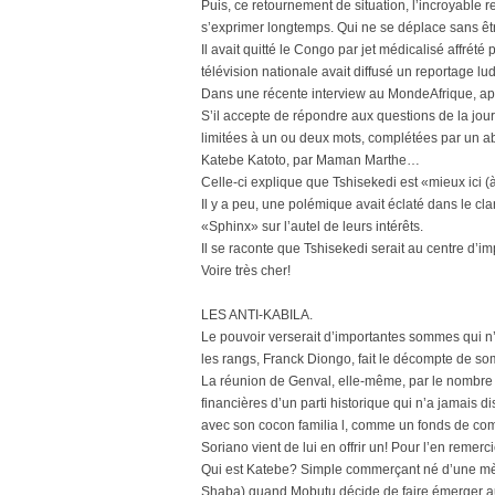
Puis, ce retournement de situation, l’incroyable 
s’exprimer longtemps. Qui ne se déplace sans ê
Il avait quitté le Congo par jet médicalisé affrété
télévision nationale avait diffusé un reportage lu
Dans une récente interview au MondeAfrique, apr
S’il accepte de répondre aux questions de la jour
limitées à un ou deux mots, complétées par un abb
Katebe Katoto, par Maman Marthe…
Celle-ci explique que Tshisekedi est «mieux ici (à l
Il y a peu, une polémique avait éclaté dans le cl
«Sphinx» sur l’autel de leurs intérêts.
Il se raconte que Tshisekedi serait au centre d’imp
Voire très cher!
LES ANTI-KABILA.
Le pouvoir verserait d’importantes sommes qui n’
les rangs, Franck Diongo, fait le décompte de so
La réunion de Genval, elle-même, par le nombre 
financières d’un parti historique qui n’a jamais di
avec son cocon familia l, comme un fonds de com
Soriano vient de lui en offrir un! Pour l’en remerci
Qui est Katebe? Simple commerçant né d’une mère 
Shaba) quand Mobutu décide de faire émerger 