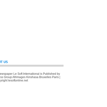
T US
wspaper Le Soft International is Published by
ss Group Afrimages Kinshasa Bruxelles Paris |
right lesoftonline.net