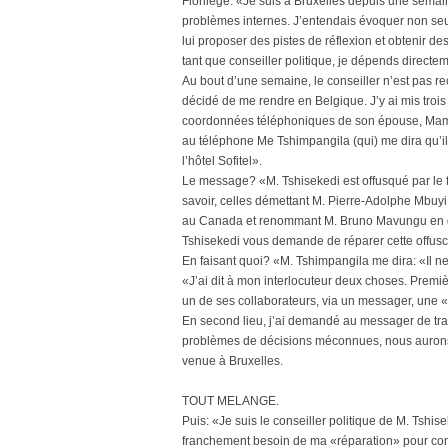
Florilège: «Je suis à Bruxelles depuis une semain
problèmes internes. J’entendais évoquer non seu
lui proposer des pistes de réflexion et obtenir des
tant que conseiller politique, je dépends directe
Au bout d’une semaine, le conseiller n’est pas reçu
décidé de me rendre en Belgique. J’y ai mis trois 
coordonnées téléphoniques de son épouse, Mama M
au téléphone Me Tshimpangila (qui) me dira qu’il
l’hôtel Sofitel».
Le message? «M. Tshisekedi est offusqué par le f
savoir, celles démettant M. Pierre-Adolphe Mbuyi
au Canada et renommant M. Bruno Mavungu en qual
Tshisekedi vous demande de réparer cette offusc
En faisant quoi? «M. Tshimpangila me dira: «Il ne
«J’ai dit à mon interlocuteur deux choses. Premiè
un de ses collaborateurs, via un messager, une 
En second lieu, j’ai demandé au messager de trans
problèmes de décisions méconnues, nous aurons l
venue à Bruxelles.
TOUT MELANGE.
Puis: «Je suis le conseiller politique de M. Tshise
franchement besoin de ma «réparation» pour conf