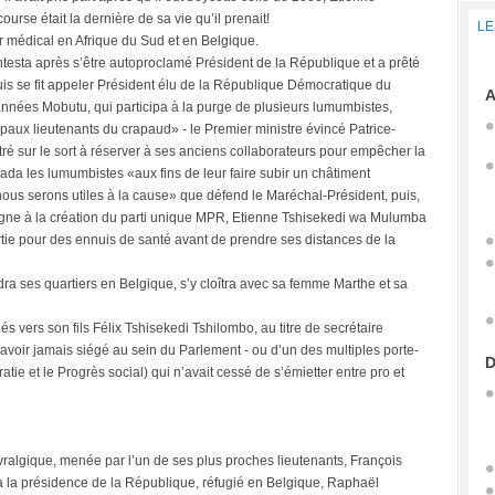
urse était la dernière de sa vie qu’il prenait!
LE
ur médical en Afrique du Sud et en Belgique.
esta après s’être autoproclamé Président de la République et a prêté
s se fit appeler Président élu de la République Démocratique du
A
nnées Mobutu, qui participa à la purge de plusieurs lumumbistes,
cipaux lieutenants du crapaud» - le Premier ministre évincé Patrice-
ré sur le sort à réserver à ses anciens collaborateurs pour empêcher la
ada les lumumbistes «aux fins de leur faire subir un châtiment
ous serons utiles à la cause» que défend le Maréchal-Président, puis,
ligne à la création du parti unique MPR, Etienne Tshisekedi wa Mulumba
rtie pour des ennuis de santé avant de prendre ses distances de la
ra ses quartiers en Belgique, s’y cloîtra avec sa femme Marthe et sa
és vers son fils Félix Tshisekedi Tshilombo, au titre de secrétaire
avoir jamais siégé au sein du Parlement - ou d’un des multiples porte-
D
ie et le Progrès social) qui n’avait cessé de s’émietter entre pro et
évralgique, menée par l’un de ses plus proches lieutenants, François
 à la présidence de la République, réfugié en Belgique, Raphaël