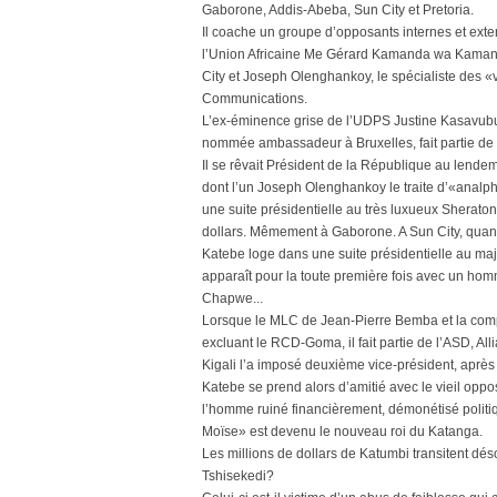
Gaborone, Addis-Abeba, Sun City et Pretoria.
Il coache un groupe d’opposants internes et exte
l’Union Africaine Me Gérard Kamanda wa Kaman
City et Joseph Olenghankoy, le spécialiste des 
Communications.
L’ex-éminence grise de l’UDPS Justine Kasavubu 
nommée ambassadeur à Bruxelles, fait partie de 
Il se rêvait Président de la République au lend
dont l’un Joseph Olenghankoy le traite d’«analpha
une suite présidentielle au très luxueux Sheraton 
dollars. Mêmement à Gaborone. A Sun City, quand 
Katebe loge dans une suite présidentielle au maje
apparaît pour la toute première fois avec un hom
Chapwe...
Lorsque le MLC de Jean-Pierre Bemba et la co
excluant le RCD-Goma, il fait partie de l’ASD, A
Kigali l’a imposé deuxième vice-président, aprè
Katebe se prend alors d’amitié avec le vieil oppos
l’homme ruiné financièrement, démonétisé politiq
Moïse» est devenu le nouveau roi du Katanga.
Les millions de dollars de Katumbi transitent dés
Tshisekedi?