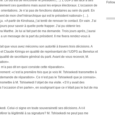
e. Le but est de rencontrer le président (…). L’UDPS fait face à des
Follow
lement ces questions mais aussi les enjeux électoraux. L’occasion de
 orientations. Je n’ai pas de fonctions statutaires au sein du parti. En
ment de mon chef hiérarchique qui est le président national» (…).
. «A partir de Kinshasa, j’ai tenté de renouer le contact. En vain. J’ai
jours pour savoir à quelle porte frapper. J’ai pu obtenir les
arthe. Je lui ai fait part de ma demande. Trois jours après, j’aurai
 a un message de la part du président. Il me fixera rendez-vous à
ait que vous avez méconnu son autorité à travers trois décisions. A
 et Claude Kiringa en qualité de représentant de l’UDPS au Benelux et
ité de secrétaire général du parti. Avant de vous recevoir, M.
ation».
 m’a pas dit en quoi consiste cette réparation».
rement: «c’est la première fois que je vois M. Tshisekedi transmettre à
«demande de réparation». Ce n’est pas le Tshisekedi que je connais».
mettre à M. Tshisekedi l’objet de ma visite. «S’il y avait des
’occasion d’en parler», en soulignant que ce n’était pas le but de ma
kedi. Celui-ci signe en toute souveraineté ses décisions. A-t-il
érer la légitimité à sa signature? M. Tshisekedi ne peut pas me