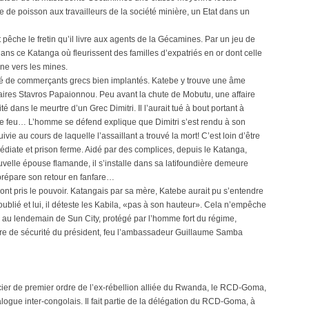
 de poisson aux travailleurs de la société minière, un Etat dans un
t pêche le fretin qu’il livre aux agents de la Gécamines. Par un jeu de
 dans ce Katanga où fleurissent des familles d’expatriés en or dont celle
gne vers les mines.
é de commerçants grecs bien implantés. Katebe y trouve une âme
aires Stavros Papaionnou. Peu avant la chute de Mobutu, une affaire
dans le meurtre d’un Grec Dimitri. Il l’aurait tué à bout portant à
ps de feu… L’homme se défend explique que Dimitri s’est rendu à son
ivie au cours de laquelle l’assaillant a trouvé la mort! C’est loin d’être
édiate et prison ferme. Aidé par des complices, depuis le Katanga,
uvelle épouse flamande, il s’installe dans sa latifoundière demeure
 prépare son retour en fanfare…
ont pris le pouvoir. Katangais par sa mère, Katebe aurait pu s’entendre
oublié et lui, il déteste les Kabila, «pas à son hauteur». Cela n’empêche
, au lendemain de Sun City, protégé par l’homme fort du régime,
ère de sécurité du président, feu l’ambassadeur Guillaume Samba
ancier de premier ordre de l’ex-rébellion alliée du Rwanda, le RCD-Goma,
dialogue inter-congolais. Il fait partie de la délégation du RCD-Goma, à