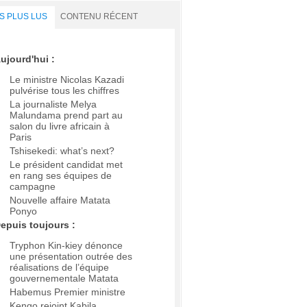
S PLUS LUS
CONTENU RÉCENT
ujourd'hui :
Le ministre Nicolas Kazadi
pulvérise tous les chiffres
La journaliste Melya
Malundama prend part au
salon du livre africain à
Paris
Tshisekedi: what’s next?
Le président candidat met
en rang ses équipes de
campagne
Nouvelle affaire Matata
Ponyo
epuis toujours :
Tryphon Kin-kiey dénonce
une présentation outrée des
réalisations de l’équipe
gouvernementale Matata
Habemus Premier ministre
Kengo rejoint Kabila