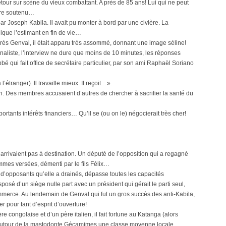
retour sur scène du vieux combattant. A près de 85 ans! Lui qui ne peut
tre soutenu…
 par Joseph Kabila. Il avait pu monter à bord par une civière. La
dique l’estimant en fin de vie…
ès Genval, il était apparu très assommé, donnant une image séline!
naliste, l’interview ne dure que moins de 10 minutes, les réponses
é qui fait office de secrétaire particulier, par son ami Raphaël Soriano
’étranger). Il travaille mieux. Il reçoit…».
an. Des membres accusaient d’autres de chercher à sacrifier la santé du
ortants intérêts financiers… Qu’il se (ou on le) négocierait très cher!
arrivaient pas à destination. Un député de l’opposition qui a regagné
mmes versées, démenti par le fils Félix…
d’opposants qu’elle a drainés, dépasse toutes les capacités
sposé d’un siège nulle part avec un président qui gérait le parti seul,
merce. Au lendemain de Genval qui fut un gros succès des anti-Kabila,
er pour tant d’esprit d’ouverture!
congolaise et d’un père italien, il fait fortune au Katanga (alors
autour de la mastodonte Gécamimes une classe moyenne locale