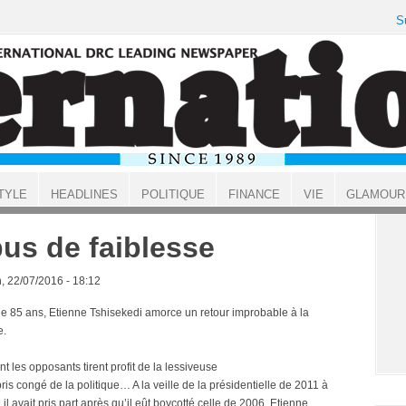
S
TYLE
HEADLINES
POLITIQUE
FINANCE
VIE
GLAMOUR
us de faiblesse
, 22/07/2016 - 18:12
de 85 ans, Etienne Tshisekedi amorce un retour improbable à la
e.
 les opposants tirent profit de la lessiveuse
 pris congé de la politique… A la veille de la présidentielle de 2011 à
 il avait pris part après qu’il eût boycotté celle de 2006, Etienne