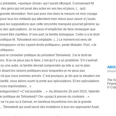
 préalable, «quelque chose» qui l’aurait offusqué. Connaissant M.
a des gens qui ont posé des actes en ses lieu et place, (... qui)
e grande désolation. Non pas pour moi dans la mesure où mon voyage
our tous les militants qui attendent mon retour pour savoir si j’avais
s pas les supputations que cette rencontre manquée pourrait générer au
ns des spéculations. Je ne peux m’empêcher de faire remarquer que
vent être clarifiées. D’une part, la famille biologique. Celle-ci a le droit
 politique M. Tshisekedi est comptable. (...) Le moment est venu de
iologiques» et les «ayant-droits politiques», peste Mubake. Puis: «Je
olitiques».
is le conseiller politique du président Tshisekedi. J’ai le droit de
s. Si je ne peux pas le faire, c’est qu’il y a un problème. S’il s’avérait
ou une autre, la famille devrait comprendre qu’elle a, sur le plan
ABOU
en disant les raisons politiques pour lesquelles je ne peux pas
au-là que nous sommes arrivés. C’est pourquoi, je dis que la situation me
The Ne
arifié, nous allons ouvrir la porte aux spéculations. Et les spéculations
Finpre
ences imprévisibles…».
© Copy
s antagonistes? «C’est possible …». Au dimanche 26 avril 2015, Valentin
ler politique de Tshisekedi? Oui «jusqu’à preuve du contraire…»
e l’a pas vu à Genval, en banlieue bruxelloise lors de la grande
 Tshisekedi qui avait lancé des invitations à tous les opposants! Avait-