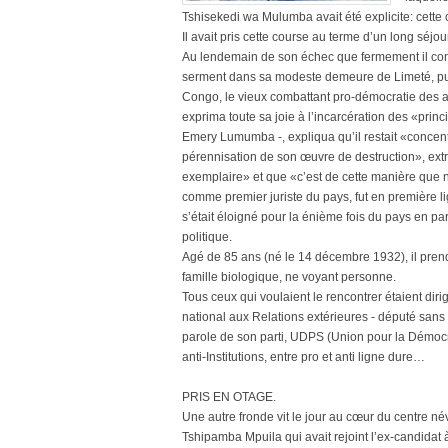
Tshisekedi wa Mulumba avait été explicite: cette co
Il avait pris cette course au terme d’un long séjo
Au lendemain de son échec que fermement il cont
serment dans sa modeste demeure de Limeté, pui
Congo, le vieux combattant pro-démocratie des a
exprima toute sa joie à l’incarcération des «prin
Emery Lumumba -, expliqua qu’il restait «concent
pérennisation de son œuvre de destruction», extr
exemplaire» et que «c’est de cette manière que n
comme premier juriste du pays, fut en première 
s’était éloigné pour la énième fois du pays en pa
politique.
Agé de 85 ans (né le 14 décembre 1932), il prend
famille biologique, ne voyant personne.
Tous ceux qui voulaient le rencontrer étaient dirig
national aux Relations extérieures - député sans 
parole de son parti, UDPS (Union pour la Démocrat
anti-Institutions, entre pro et anti ligne dure…
PRIS EN OTAGE.
Une autre fronde vit le jour au cœur du centre n
Tshipamba Mpuila qui avait rejoint l’ex-candidat