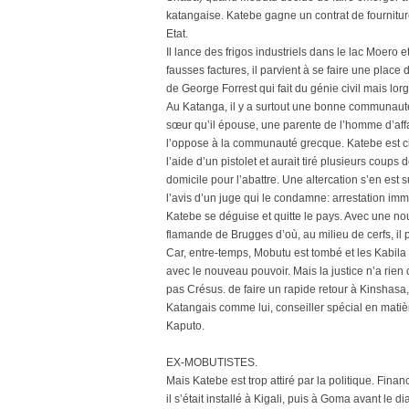
katangaise. Katebe gagne un contrat de fourniture
Etat.
Il lance des frigos industriels dans le lac Moero e
fausses factures, il parvient à se faire une place
de George Forrest qui fait du génie civil mais lor
Au Katanga, il y a surtout une bonne communaut
sœur qu’il épouse, une parente de l’homme d’aff
l’oppose à la communauté grecque. Katebe est cité 
l’aide d’un pistolet et aurait tiré plusieurs cou
domicile pour l’abattre. Une altercation s’en est su
l’avis d’un juge qui le condamne: arrestation imm
Katebe se déguise et quitte le pays. Avec une no
flamande de Brugges d’où, au milieu de cerfs, il
Car, entre-temps, Mobutu est tombé et les Kabila 
avec le nouveau pouvoir. Mais la justice n’a rien 
pas Crésus. de faire un rapide retour à Kinshasa
Katangais comme lui, conseiller spécial en mati
Kaputo.
EX-MOBUTISTES.
Mais Katebe est trop attiré par la politique. Fin
il s’était installé à Kigali, puis à Goma avant le 