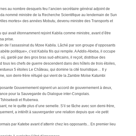
rnes au nombre desquels feu l’ancien secrétaire général adjoint de
da nommé ministre de la Recherche Scientifique au lendemain de Sun
«villes mortes» des années Mobutu, devenu ministre des Transports et
qui avait étonnamment rejoint Kabila comme ministre, avant d’être
sa prise.
emin de l’assassinat du Mzee Kabila. Lâché par son groupe d’opposants
bète politique», c’est Kabila fils qui rempile. A Addis-Abeba, il occupe
où, gardé par des gros bras sud-africains, il reçoit, distribue des
tous les chefs de guerre descendent dans des hôtels de trois étoiles,
stueux 5 étoiles Le Château, qui domine la cité touristique… Il y
me, son demi-frère réfugié qui vient de la Zambie Moïse Katumbi
mposante Gouvernement signent un accord de gouvernement à deux,
lliance pour la Sauvegarde du Dialogue inter-Congolais.
s Tshisekedi et Ruberwa.
ant, ne le quitte plus d’une semelle. S’il se fâche avec son demi-frère,
uement, a intérêt à sauvergarder une relation depuis que «le petit
ormais par Katebe avant d’atterrir chez les opposants... En premier lieu