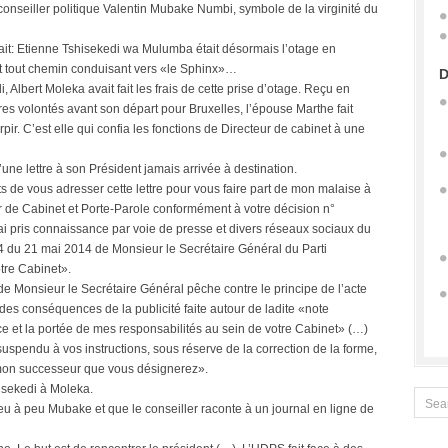
conseiller politique Valentin Mubake Numbi, symbole de la virginité du
ait: Etienne Tshisekedi wa Mulumba était désormais l’otage en
rait tout chemin conduisant vers «le Sphinx»…
D
, Albert Moleka avait fait les frais de cette prise d’otage. Reçu en
ères volontés avant son départ pour Bruxelles, l’épouse Marthe fait
pir. C’est elle qui confia les fonctions de Directeur de cabinet à une
une lettre à son Président jamais arrivée à destination.
s de vous adresser cette lettre pour vous faire part de mon malaise à
ur de Cabinet et Porte-Parole conformément à votre décision n°
ai pris connaissance par voie de presse et divers réseaux sociaux du
 du 21 mai 2014 de Monsieur le Secrétaire Général du Parti
tre Cabinet».
de Monsieur le Secrétaire Général pêche contre le principe de l’acte
te des conséquences de la publicité faite autour de ladite «note
nce et la portée de mes responsabilités au sein de votre Cabinet» (…)
 suspendu à vos instructions, sous réserve de la correction de la forme,
 mon successeur que vous désignerez».
hisekedi à Moleka.
eu à peu Mubake et que le conseiller raconte à un journal en ligne de