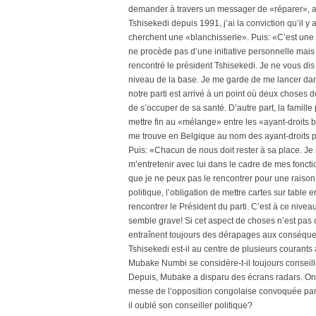
demander à travers un messager de «réparer», au
Tshisekedi depuis 1991, j’ai la conviction qu’il y 
cherchent une «blanchisserie». Puis: «C’est un
ne procède pas d’une initiative personnelle mais p
rencontré le président Tshisekedi. Je ne vous di
niveau de la base. Je me garde de me lancer da
notre parti est arrivé à un point où deux choses doi
de s’occuper de sa santé. D’autre part, la famille
mettre fin au «mélange» entre les «ayant-droits b
me trouve en Belgique au nom des ayant-droits p
Puis: «Chacun de nous doit rester à sa place. Je su
m’entretenir avec lui dans le cadre de mes fonction
que je ne peux pas le rencontrer pour une raison 
politique, l’obligation de mettre cartes sur table 
rencontrer le Président du parti. C’est à ce nive
semble grave! Si cet aspect de choses n’est pas cl
entraînent toujours des dérapages aux conséqu
Tshisekedi est-il au centre de plusieurs courant
Mubake Numbi se considère-t-il toujours conseil
Depuis, Mubake a disparu des écrans radars. On n
messe de l’opposition congolaise convoquée par...
il oublé son conseiller politique?