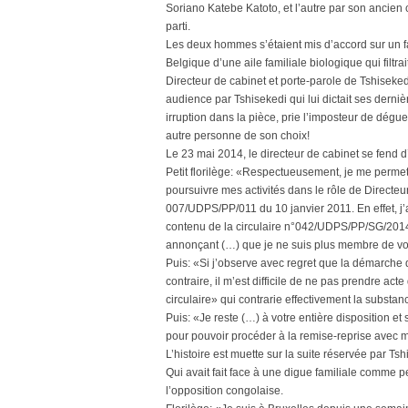
Soriano Katebe Katoto, et l’autre par son ancien 
parti.
Les deux hommes s’étaient mis d’accord sur un f
Belgique d’une aile familiale biologique qui filt
Directeur de cabinet et porte-parole de Tshisekedi
audience par Tshisekedi qui lui dictait ses derni
irruption dans la pièce, prie l’imposteur de déguer
autre personne de son choix!
Le 23 mai 2014, le directeur de cabinet se fend d’
Petit florilège: «Respectueusement, je me permet
poursuivre mes activités dans le rôle de Directe
007/UDPS/PP/011 du 10 janvier 2011. En effet, j’
contenu de la circulaire n°042/UDPS/PP/SG/2014
annonçant (…) que je ne suis plus membre de vo
Puis: «Si j’observe avec regret que la démarche 
contraire, il m’est difficile de ne pas prendre ac
circulaire» qui contrarie effectivement la substa
Puis: «Je reste (…) à votre entière disposition et
pour pouvoir procéder à la remise-reprise avec
L’histoire est muette sur la suite réservée par Ts
Qui avait fait face à une digue familiale comme p
l’opposition congolaise.