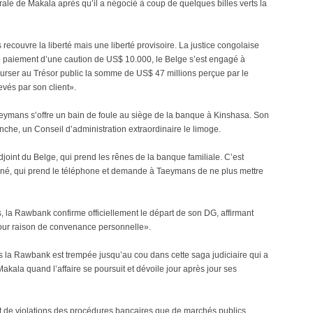
rale de Makala après qu’il a négocié à coup de quelques billes verts la
 recouvre la liberté mais une liberté provisoire. La justice congolaise
e le paiement d’une caution de US$ 10.000, le Belge s’est engagé à
urser au Trésor public la somme de US$ 47 millions perçue par le
vés par son client».
aeymans s’offre un bain de foule au siège de la banque à Kinshasa. Son
nche, un Conseil d’administration extraordinaire le limoge.
djoint du Belge, qui prend les rênes de la banque familiale. C’est
rminé, qui prend le téléphone et demande à Taeymans de ne plus mettre
 la Rawbank confirme officiellement le départ de son DG, affirmant
pour raison de convenance personnelle».
s la Rawbank est trempée jusqu’au cou dans cette saga judiciaire qui a
akala quand l’affaire se poursuit et dévoile jour après jour ses
ant de violations des procédures bancaires que de marchés publics.