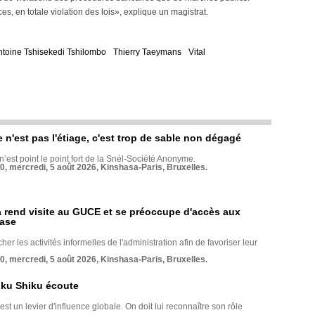
, en totale violation des lois», explique un magistrat.
ntoine Tshisekedi Tshilombo
Thierry Taeymans
Vital
e n'est pas l'étiage, c'est trop de sable non dégagé
 n’est point le point fort de la Snél-Société Anonyme.
70, mercredi, 5 août 2026, Kinshasa-Paris, Bruxelles.
rend visite au GUCE et se préoccupe d'accès aux
base
her les activités informelles de l'administration afin de favoriser leur
70, mercredi, 5 août 2026, Kinshasa-Paris, Bruxelles.
nku Shiku écoute
st un levier d'influence globale. On doit lui reconnaître son rôle