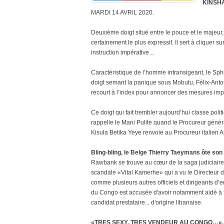
KINSHA
MARDI 14 AVRIL 2020.
Deuxième doigt situé entre le pouce et le majeur, l
certainement le plus expressif. Il sert à cliquer s
instruction impérative…
Caractéristique de l’homme intransigeant, le S
doigt semant la panique sous Mobutu, Félix-Antoi
recourt à l’index pour annoncer des mesures imp
Ce doigt qui fait trembler aujourd’hui classe pol
rappelle le Mani Pulite quand le Procureur géné
Kisula Betika Yeye renvoie au Procureur italien 
Bling-bling, le Belge Thierry Taeymans ôte so
Rawbank se trouve au cœur de la saga judiciaire
scandale «Vital Kamerhe» qui a vu le Directeur de
comme plusieurs autres officiels et dirigeants d
du Congo est accusée d'avoir notamment aidé à f
candidat prestataire... d'origine libanaise.
«TRES SEXY, TRES VENDEUR AU CONGO…».