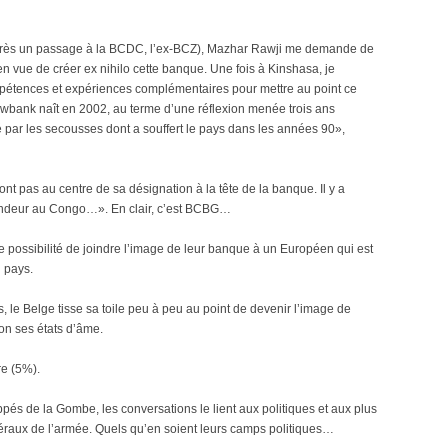
après un passage à la BCDC, l’ex-BCZ), Mazhar Rawji me demande de
vue de créer ex nihilo cette banque. Une fois à Kinshasa, je
pétences et expériences complémentaires pour mettre au point ce
awbank naît en 2002, au terme d’une réflexion menée trois ans
é par les secousses dont a souffert le pays dans les années 90»,
 pas au centre de sa désignation à la tête de la banque. Il y a
s vendeur au Congo…». En clair, c’est BCBG…
ne possibilité de joindre l’image de leur banque à un Européen qui est
u pays.
, le Belge tisse sa toile peu à peu au point de devenir l’image de
on ses états d’âme.
re (5%).
ppés de la Gombe, les conversations le lient aux politiques et aux plus
éraux de l’armée. Quels qu’en soient leurs camps politiques…