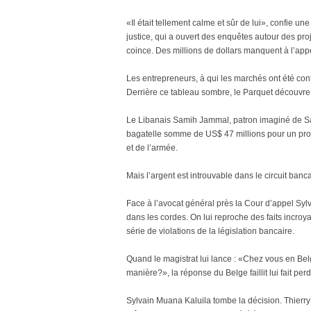
«Il était tellement calme et sûr de lui», confie u
justice, qui a ouvert des enquêtes autour des pr
coince. Des millions de dollars manquent à l’appe
Les entrepreneurs, à qui les marchés ont été confi
Derrière ce tableau sombre, le Parquet découvre 
Le Libanais Samih Jammal, patron imaginé de Sa
bagatelle somme de US$ 47 millions pour un pro
et de l’armée.
Mais l’argent est introuvable dans le circuit ban
Face à l’avocat général près la Cour d’appel Sylv
dans les cordes. On lui reproche des faits incro
série de violations de la législation bancaire.
Quand le magistrat lui lance : «Chez vous en Be
manière?», la réponse du Belge faillit lui fait pe
Sylvain Muana Kaluila tombe la décision. Thierr