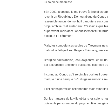
lui sa pièce maîtresse.
«En 2001, alors que je me trouve à Bruxelles (
revenir en République Démocratique du Congo en 
rassemble autour de moi huit banquiers aux com
projet ambitieux et audacieux. C’est ainsi que R
auparavant, mais dont l’aboutissement fut retard
explique-t-il fièrement.
Mais, les compétences seules de Taeymans ne sont
d’abord le fait qu’il soit Belge. «Très sexy, trè
D’origine pakistanaise, les Rawji ont vu en lui u
par ailleurs de l’ancienne puissance coloniale d
Inconnu au Congo qu’il rejoint les poches trouées
marque d’une banque qu’il dirige néanmoins sel
Il est certes parmi les actionnaires mais minoritai
Sur les hauteurs de la ville et dans les salons hu
puissants personnages du pays, en tête des gén