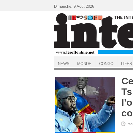
Aller au contenu principal
Dimanche, 9 Août 2026
NEWS
MONDE
CONGO
LIFES
ACCUEIL
Ce
Ts
l'
co
mar