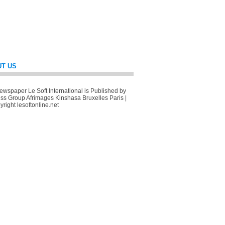
T US
wspaper Le Soft International is Published by
ss Group Afrimages Kinshasa Bruxelles Paris |
right lesoftonline.net