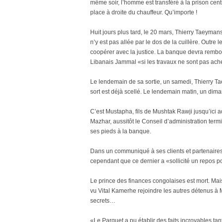
même soir, l’homme est transféré à la prison cent
place à droite du chauffeur. Qu’importe !
Huit jours plus tard, le 20 mars, Thierry Taeymans
n’y est pas allée par le dos de la cuillère. Outr
coopérer avec la justice. La banque devra rembo
Libanais Jammal «si les travaux ne sont pas ache
Le lendemain de sa sortie, un samedi, Thierry T
sort est déjà scellé. Le lendemain matin, un dima
C’est Mustapha, fils de Mushtak Rawji jusqu’ici a
Mazhar, aussitôt le Conseil d’administration te
ses pieds à la banque.
Dans un communiqué à ses clients et partenaires,
cependant que ce dernier a «sollicité un repos 
Le prince des finances congolaises est mort. Mai
vu Vital Kamerhe rejoindre les autres détenus à M
secrets…
«Le Parquet a pu établir des faits incroyables t