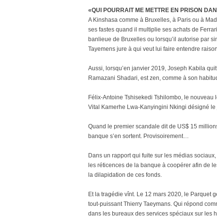
«QUI POURRAIT ME METTRE EN PRISON DAN
A Kinshasa comme à Bruxelles, à Paris ou à Madr
ses fastes quand il multiplie ses achats de Ferr
banlieue de Bruxelles ou lorsqu’il autorise par sim
Tayemens jure à qui veut lui faire entendre rais
Aussi, lorsqu’en janvier 2019, Joseph Kabila quit
Ramazani Shadari, est zen, comme à son habitu
Félix-Antoine Tshisekedi Tshilombo, le nouveau l
Vital Kamerhe Lwa-Kanyingini Nkingi désigné le j
Quand le premier scandale dit de US$ 15 millions
banque s’en sortent. Provisoirement…
Dans un rapport qui fuite sur les médias sociaux,
les réticences de la banque à coopérer afin de les
la dilapidation de ces fonds.
Et la tragédie vînt. Le 12 mars 2020, le Parquet
tout-puissant Thierry Taeymans. Qui répond com
dans les bureaux des services spéciaux sur les hau