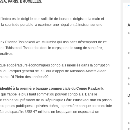
SA, PARIS, BRUXELLES.
LE
’index est le doigt le plus sollicité de tous nos doigts de la main et
ur la souris du portable, à exprimer une négation, à insister sur une
A
phinx Etienne Tshisekedi wa Mulumba qui usa sans désemparer de ce
ne Tshisekedi Tshilombo dont le corps porte le sang de son père,
ératives.
itique et opérateurs économiques congolais mouillés dans la corruption
ral du Parquet général de la Cour d’appel de Kinshasa-Matete Alder
Antonio Di Pietro des années 90.
n identité à la première banque commerciale du Congo Rawbank.
 qui frappe le plus haut sommet du pouvoir congolais. Dans le
D
 cabinet du président de la République Félix Tshisekedi finir en prison
’entreprises publiques et privées citées, la première banque commerciale
aire disparaître US$ 47 millions en les payant en espèces à un