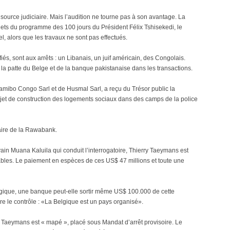
ne source judiciaire. Mais l’audition ne tourne pas à son avantage. La
ojets du programme des 100 jours du Président Félix Tshisekedi, le
l, alors que les travaux ne sont pas effectués.
és, sont aux arrêts : un Libanais, un juif américain, des Congolais.
la patte du Belge et de la banque pakistanaise dans les transactions.
mibo Congo Sarl et de Husmal Sarl, a reçu du Trésor public la
jet de construction des logements sociaux dans des camps de la police
caire de la Rawabank.
ain Muana Kaluila qui conduit l’interrogatoire, Thierry Taeymans est
yables. Le paiement en espèces de ces US$ 47 millions et toute une
lgique, une banque peut-elle sortir même US$ 100.000 de cette
rdre le contrôle : «La Belgique est un pays organisé».
y Taeymans est « mapé », placé sous Mandat d’arrêt provisoire. Le