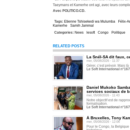
Taeymans et Kamerhe ont agi, avec leurs complices
Avec POLITICO.CD.
Tags:
Etienne Tshisekedi wa Mulumba
Félix-A
Kamerhe
Samih Jammal
Categories:
News
lesoft
Congo
Politique
RELATED POSTS
La Snél-SA dit faux, c
mer, 05/08/2026 - 11:37
Gérer, c’est prévoir. Mais là
Le Soft International n°16
Daniel Mukoko Samba 
services sociaux de 
mer, 05/08/2026 - 11:43
Notre objectif est de rapproc
formalisation.
Le Soft International n°16
À Bruxelles, Tony Ka
mer, 05/08/2026 - 12:06
Pour le Congo, la Belgique e