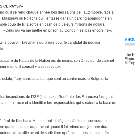
S CE PAYS?»
id où il se rend chaque année lors des salons de l’automobile, face à
ari, Masserati ou Porsche qu’il entasse dans un parking abandonné en
ple coup de fil la sortie en cash de plusieurs millions de dollars,
on : «Celui qui va me mettre en prison au Congo n’est pas encore né».
ABOU
te le pouvoir, Taeymans qui a juré pour le candidat du pouvoir
de.
The Ne
Finpre
ocataire du Palais de la Nation ou, du moins, son Directeur de cabinet
© Copy
our même, il connaît via ses réseaux.
 éclate, Taeymans et sa banque sont au centre mais le Belge et la
 les inspecteurs de l’IGF (Inspection Générale des Finances) fustigent
 aider à tracer et à identifier les responsables qui seraient à la base de
 général de Kinshasa-Matete dont le siège est à Limete, convoque le
me quelques mois auparavant quand il fut retenu une journée durant
teurs de la ville avant de sortir libre après quelques coups de fils.