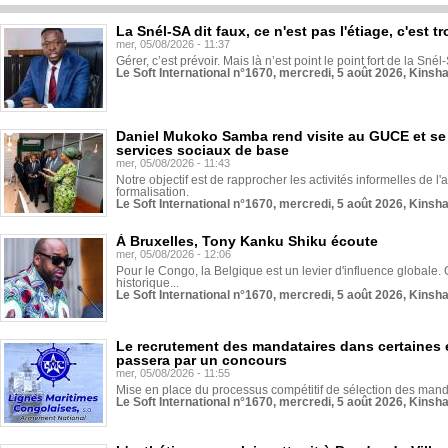
La Snél-SA dit faux, ce n'est pas l'étiage, c'est
mer, 05/08/2026 - 11:37
Gérer, c’est prévoir. Mais là n’est point le point fort de la Sn
Le Soft International n°1670, mercredi, 5 août 2026, Kinsh
Daniel Mukoko Samba rend visite au GUCE et se
services sociaux de base
mer, 05/08/2026 - 11:43
Notre objectif est de rapprocher les activités informelles de l'
formalisation.
Le Soft International n°1670, mercredi, 5 août 2026, Kinsh
À Bruxelles, Tony Kanku Shiku écoute
mer, 05/08/2026 - 12:06
Pour le Congo, la Belgique est un levier d'influence globale. O
historique...
Le Soft International n°1670, mercredi, 5 août 2026, Kinsh
Le recrutement des mandataires dans certaines 
passera par un concours
mer, 05/08/2026 - 11:55
Mise en place du processus compétitif de sélection des manda
Le Soft International n°1670, mercredi, 5 août 2026, Kinsh