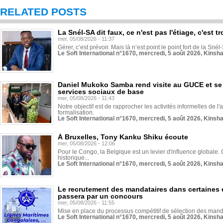
RELATED POSTS
La Snél-SA dit faux, ce n'est pas l'étiage, c'est
mer, 05/08/2026 - 11:37
Gérer, c’est prévoir. Mais là n’est point le point fort de la Sn
Le Soft International n°1670, mercredi, 5 août 2026, Kinsh
Daniel Mukoko Samba rend visite au GUCE et se
services sociaux de base
mer, 05/08/2026 - 11:43
Notre objectif est de rapprocher les activités informelles de l'
formalisation.
Le Soft International n°1670, mercredi, 5 août 2026, Kinsh
À Bruxelles, Tony Kanku Shiku écoute
mer, 05/08/2026 - 12:06
Pour le Congo, la Belgique est un levier d'influence globale. O
historique...
Le Soft International n°1670, mercredi, 5 août 2026, Kinsh
Le recrutement des mandataires dans certaines 
passera par un concours
mer, 05/08/2026 - 11:55
Mise en place du processus compétitif de sélection des manda
Le Soft International n°1670, mercredi, 5 août 2026, Kinsh