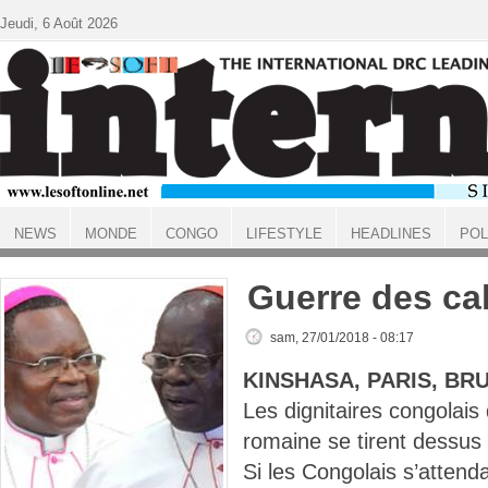
Aller au contenu principal
Jeudi, 6 Août 2026
NEWS
MONDE
CONGO
LIFESTYLE
HEADLINES
POL
ACCUEIL
Guerre des ca
sam, 27/01/2018 - 08:17
KINSHASA, PARIS, BR
Les dignitaires congolais 
romaine se tirent dessus
Si les Congolais s’attenda