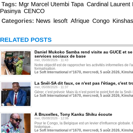
Tags:
Mgr Marcel Utembi Tapa
Cardinal Lauren
Pasinya
CENCO
Categories:
News
lesoft
Afrique
Congo
Kinsha
RELATED POSTS
Daniel Mukoko Samba rend visite au GUCE et se
services sociaux de base
mer, 05/08/2026 - 11:43
Notre objectif est de rapprocher les activités informelles de l'
formalisation.
Le Soft International n°1670, mercredi, 5 août 2026, Kinsh
La Snél-SA dit faux, ce n'est pas l'étiage, c'est
mer, 05/08/2026 - 11:37
Gérer, c’est prévoir. Mais là n’est point le point fort de la Sn
Le Soft International n°1670, mercredi, 5 août 2026, Kinsh
À Bruxelles, Tony Kanku Shiku écoute
mer, 05/08/2026 - 12:06
Pour le Congo, la Belgique est un levier d'influence globale. O
historique...
Le Soft International n°1670, mercredi, 5 août 2026, Kinsh