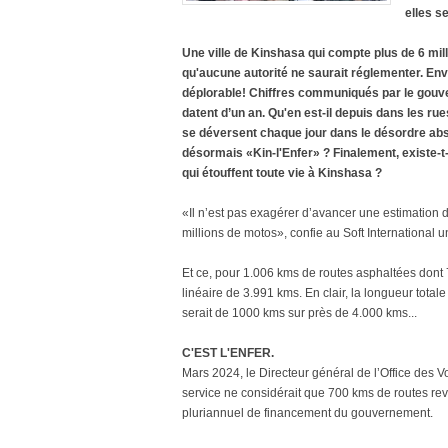
elles s
Une ville de Kinshasa qui compte plus de 6 mi
qu'aucune autorité ne saurait réglementer. Env
déplorable! Chiffres communiqués par le gouver
datent d’un an. Qu'en est-il depuis dans les ru
se déversent chaque jour dans le désordre abso
désormais «Kin-l'Enfer» ? Finalement, existe-t-
qui étouffent toute vie à Kinshasa ?
«Il n’est pas exagérer d’avancer une estimation d
millions de motos», confie au Soft International
Et ce, pour 1.006 kms de routes asphaltées dont 7
linéaire de 3.991 kms. En clair, la longueur tota
serait de 1000 kms sur près de 4.000 kms...
C'EST L'ENFER.
Mars 2024, le Directeur général de l’Office des 
service ne considérait que 700 kms de routes revê
pluriannuel de financement du gouvernement.