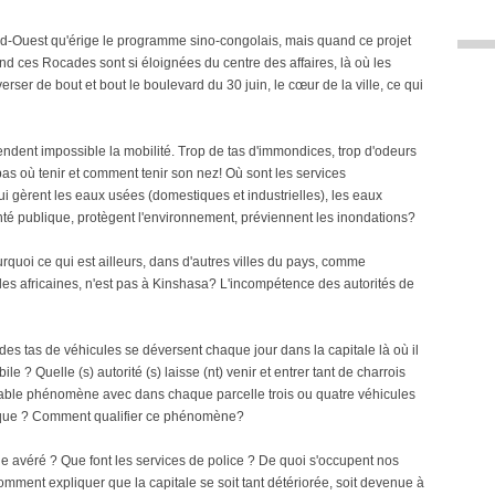
Sud-Ouest qu'érige le programme sino-congolais, mais quand ce projet
quand ces Rocades sont si éloignées du centre des affaires, là où les
averser de bout et bout le boulevard du 30 juin, le cœur de la ville, ce qui
ndent impossible la mobilité. Trop de tas d'immondices, trop d'odeurs
s où tenir et comment tenir son nez! Où sont les services
qui gèrent les eaux usées (domestiques et industrielles), les eaux
anté publique, protègent l'environnement, préviennent les inondations?
quoi ce qui est ailleurs, dans d'autres villes du pays, comme
les africaines, n'est pas à Kinshasa? L'incompétence des autorités de
tas de véhicules se déversent chaque jour dans la capitale là où il
 ? Quelle (s) autorité (s) laisse (nt) venir et entrer tant de charrois
oyable phénomène avec dans chaque parcelle trois ou quatre véhicules
blique ? Comment qualifier ce phénomène?
ique avéré ? Que font les services de police ? De quoi s'occupent nos
mment expliquer que la capitale se soit tant détériorée, soit devenue à