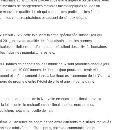
 Kinshasa aurait pu être placée sous état d’urgence ou de siège. Avec
 des mesures de dangereuses matières microscopiques solides ou
e mauvaise qualité de l'air qui contient des particules très fines
sent les voies respiratoires et causent de sérieux dégâts
. Début 2026, cette fois, c'est la firme spécialisée suisse QAir qui
teint 201, un niveau qualifié de très malsain selon les normes
ticules qui flottent dans l'air ambiant résultent des activités humaines,
 les industries manufacturières, etc.
.800 tonnes de déchets solides municipaux sont produites chaque jour
bolique de 10.000 tonnes de déchets/jour pourraient avoir été
itement et enfouissement dans la banlieue est, commune de la N'sele, à
guerre de propriété entre l'Hôtel de ville et une influente dame.
oppement durable et de la Nouvelle économie du climat a revu la
 la lutte contre le réchauffement climatique, les mécanismes
pollution, notamment celle de l’air.
blème ? L'absence de coordination entre différents ministères impliqués
ressés le ministère des Transports, Voies de communication et