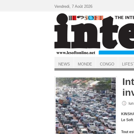
Aller au contenu principal
Vendredi, 7 Août 2026
NEWS
MONDE
CONGO
LIFES
ACCUEIL
In
in
lun
KINSHA
Le Soft
Tout es