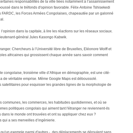
ertaines responsabilités de la ville liées notamment à l’assainissement
ssé dans le tréfonds d'opinion favorable. Félix-Antoine Tshisekedi
des FARDC, les Forces Armées Congolaises, chapeautée par un galonné
al.
’opinion dans la capitale, à lire les réactions sur les réseaux sociaux.
 lieutenant-général Jules Kasongo Kabwik.
’étranger. Chercheurs à l’Université libre de Bruxelles, Eléonore Wolff et
poles africaines qui grossissent chaque année sans savoir comment
tale congolaise, troisième ville d’Afrique en démographie, est une cité-
l n’a de véritable emprise. Même Google Maps est déboussolé.
 satellitaires pour esquisser les grandes lignes de la morphologie de
les communes, les commerces, les habitudes quotidiennes, et où se
s politiques congolais qui aiment tant l'étranger ne reviennent-ils
s dans le monde ont trouvées et ont su appliquer chez eux ?
s qui a ses merveilles d’ingénierie.
est qu'un exemple parmi d'autres -, des déplacements se déroulent sans