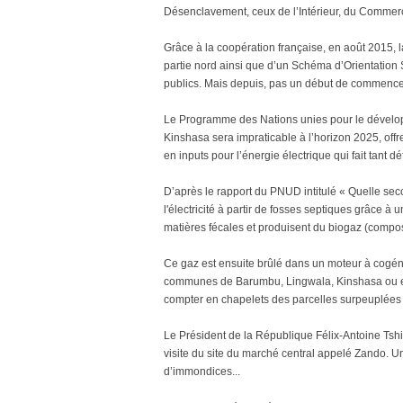
Désenclavement, ceux de l’Intérieur, du Commerce, 
Grâce à la coopération française, en août 2015, 
partie nord ainsi que d’un Schéma d’Orientation
publics. Mais depuis, pas un début de commenc
Le Programme des Nations unies pour le dévelo
Kinshasa sera impraticable à l’horizon 2025, offr
en inputs pour l’énergie électrique qui fait tant dé
D’après le rapport du PNUD intitulé « Quelle sec
l'électricité à partir de fosses septiques grâce
matières fécales et produisent du biogaz (comp
Ce gaz est ensuite brûlé dans un moteur à cogéné
communes de Barumbu, Lingwala, Kinshasa ou enc
compter en chapelets des parcelles surpeuplées a
Le Président de la République Félix-Antoine Tsh
visite du site du marché central appelé Zando.
d’immondices...