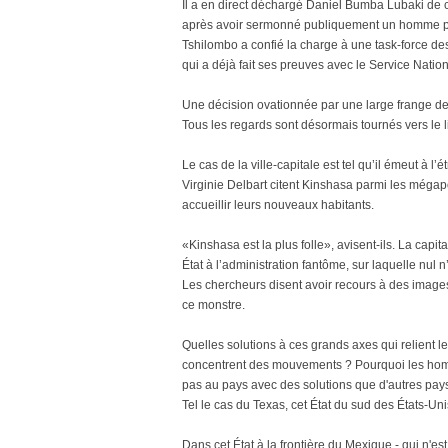
Il a en direct déchargé Daniel Bumba Lubaki de c
après avoir sermonné publiquement un homme pou
Tshilombo a confié la charge à une task-force 
qui a déjà fait ses preuves avec le Service Nation
Une décision ovationnée par une large frange de l
Tous les regards sont désormais tournés vers le
Le cas de la ville-capitale est tel qu’il émeut à l
Virginie Delbart citent Kinshasa parmi les méga
accueillir leurs nouveaux habitants.
«Kinshasa est la plus folle», avisent-ils. La capi
État à l’administration fantôme, sur laquelle nu
Les chercheurs disent avoir recours à des images
ce monstre.
Quelles solutions à ces grands axes qui relient 
concentrent des mouvements ? Pourquoi les homme
pas au pays avec des solutions que d'autres pay
Tel le cas du Texas, cet État du sud des États-Uni
Dans cet État à la frontière du Mexique - qui n'