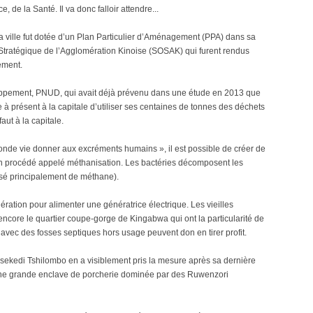
de la Santé. Il va donc falloir attendre...
la ville fut dotée d’un Plan Particulier d’Aménagement (PPA) dans sa
 Stratégique de l’Agglomération Kinoise (SOSAK) qui furent rendus
ement.
ppement, PNUD, qui avait déjà prévenu dans une étude en 2013 que
e à présent à la capitale d’utiliser ses centaines de tonnes des déchets
faut à la capitale.
onde vie donner aux excréments humains », il est possible de créer de
 à un procédé appelé méthanisation. Les bactéries décomposent les
osé principalement de méthane).
ration pour alimenter une génératrice électrique. Les vieilles
ore le quartier coupe-gorge de Kingabwa qui ont la particularité de
vec des fosses septiques hors usage peuvent don en tirer profit.
isekedi Tshilombo en a visiblement pris la mesure après sa dernière
 Une grande enclave de porcherie dominée par des Ruwenzori