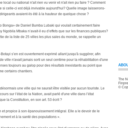
 local ou national n'ait rien vu venir et n'ait rien pu faire ? Comment
e si celle-ci est déjà invivable aujourd'hui? Quelle image laisserons-
dirigeants avaient-ils été à la hauteur de quelque chose ?
o Bonga» de Daniel Bumba Lubaki qui voulait certainement faire
 Ngobila Mbaka n’avait-il eu d’effets que sur les finances publiques?
tie de la liste de 25 villes les plus sales du monde, se rappelle un
tayi s’en est ouvertement exprimé allant jusqu'à suggérer, afin
e ville n'avait jamais sorti un seul centime pour la réhabilitation d'une
ABOU
enses toujours au galop pour des résultats inexistants au point que
me certains chantiers.
The Ne
Finpre
© Copy
ésormais une ville qui ne saurait être visitée par aucun touriste. Le
rs sur l’état de la Nation, avait parlé d'une ville dans l’état
e la Constitution, en son art. 53 écrit ?
 et propice à son épanouissement intégral. Elle a le devoir de le
onnement et à la santé des populations ».