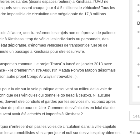
outières existantes (disons espaces routiers) à Kinshasa, l'OVD ne
squels s'entassent chaque jour 4 à 5 millions de véhicules! Tous les
ndre impossible de circulation une mégalopole de 17,8 millions
D
oin à l'autre, c'est transformer les trajets non en épreuve de patience
enir à Kinshasa : trop de véhicules individuels ou personnels, des
état déplorable, d'énormes véhicules de transport de fuel ou de
inute un passage à Kinshasa pour être et survivre.
ransport en commun. Le projet TransCo lancé en janvier 2013 avec
nce» - le premier ministre Augustin Matata Ponyon Mapon désormais
on autre projet Congo Airways introuvable...).
ur la vie sur la voie publique et souvent au milieu de la voie de
e technique des véhicules qui donne le go head à ceux-ci. Ni aucune
os, doivent être conduits et gardés par les services municipaux après
ervice de police pour ce faire. Comment des véhicules en total état de
euvent avoir été achetés et importés à Kinshasa?
quoi n'entretient-on pas les voies de circulation dans la ville-capitale
on les automobilistes s'escarper jour et nuit sur des voies pitoyablement
Follow