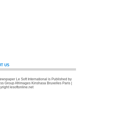
T US
wspaper Le Soft International is Published by
ss Group Afrimages Kinshasa Bruxelles Paris |
right lesoftonline.net