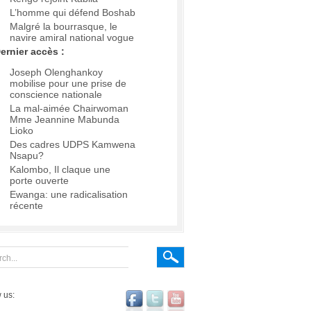
L’homme qui défend Boshab
Malgré la bourrasque, le
navire amiral national vogue
ernier accès :
Joseph Olenghankoy
mobilise pour une prise de
conscience nationale
La mal-aimée Chairwoman
Mme Jeannine Mabunda
Lioko
Des cadres UDPS Kamwena
Nsapu?
Kalombo, Il claque une
porte ouverte
Ewanga: une radicalisation
récente
 us: