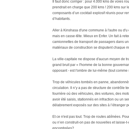
Il faut donc corriger : pour 4.000 kms de voies r
prendrait en charge que 200 kms ! 200 kms sur le
composants d’un cocktail explosif réunis pour re
d’habitants.
Aller à Kinshasa d'une commune à l'autre ou d'u c
mais en casse-tête. Mieux en Enfer. Un fait à ret
camionnettes de transport de passagers dans un 
matériaux de construction se disputent chaque m
La ville-capitale ne dispose d'aucun moyen de t
grand bruit par « l'homme de la bonne gouverna
opposant - est l'ombre de lui-même (tout comme s
Trop de véhicules tombés en panne, abandonnés po
circulation. Il n’y a pas de structure de contrôl
fourrière où des véhicules, des voitures, des mot
avoir été saisis, stationnés en infraction ou un s
délabrement exposés sur des sites à l’étranger p
Et ce n'est pas tout. Trop de routes abîmées. Pour
ou n’en construit-on pas de nouvelles et laisse-t-
encombrées?