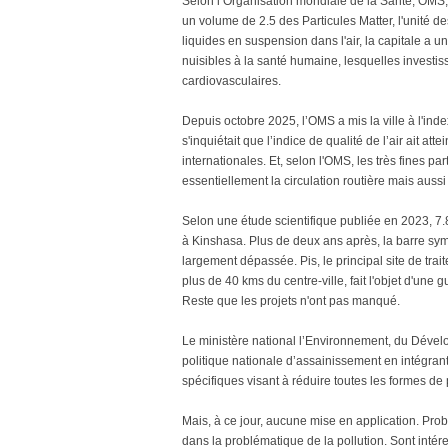
Selon l’Organisation mondiale de la Santé, OMS,
un volume de 2.5 des Particules Matter, l'unité
liquides en suspension dans l'air, la capitale a un
nuisibles à la santé humaine, lesquelles investis
cardiovasculaires.
Depuis octobre 2025, l’OMS a mis la ville à l'index
s'inquiétait que l’indice de qualité de l’air ait at
internationales. Et, selon l'OMS, les très fines par
essentiellement la circulation routière mais aussi
Selon une étude scientifique publiée en 2023, 7
à Kinshasa. Plus de deux ans après, la barre sym
largement dépassée. Pis, le principal site de tra
plus de 40 kms du centre-ville, fait l'objet d'une 
Reste que les projets n'ont pas manqué.
Le ministère national l’Environnement, du Dével
politique nationale d’assainissement en intégrant
spécifiques visant à réduire toutes les formes de 
Mais, à ce jour, aucune mise en application. Pro
dans la problématique de la pollution. Sont inté