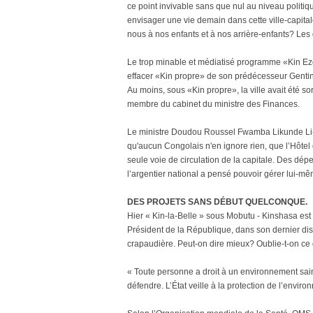
ce point invivable sans que nul au niveau politique
envisager une vie demain dans cette ville-capital
nous à nos enfants et à nos arrière-enfants? Les 
Le trop minable et médiatisé programme «Kin Ez
effacer «Kin propre» de son prédécesseur Gentiny
Au moins, sous «Kin propre», la ville avait été sor
membre du cabinet du ministre des Finances.
Le ministre Doudou Roussel Fwamba Likunde Li-Bo
qu'aucun Congolais n'en ignore rien, que l’Hôtel d
seule voie de circulation de la capitale. Des dép
l’argentier national a pensé pouvoir gérer lui-mê
DES PROJETS SANS DÉBUT QUELCONQUE.
Hier « Kin-la-Belle » sous Mobutu - Kinshasa est d
Président de la République, dans son dernier discou
crapaudière. Peut-on dire mieux? Oublie-t-on ce qu
« Toute personne a droit à un environnement sain
défendre. L’État veille à la protection de l’envir