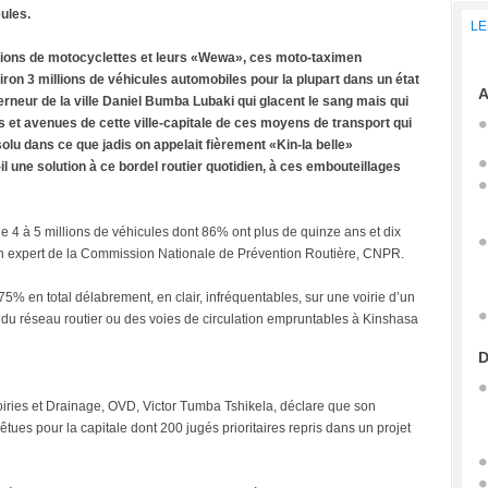
eules.
LE
llions de motocyclettes et leurs «Wewa», ces moto-taximen
iron 3 millions de véhicules automobiles pour la plupart dans un état
A
neur de la ville Daniel Bumba Lubaki qui glacent le sang mais qui
es et avenues de cette ville-capitale de ces moyens de transport qui
lu dans ce que jadis on appelait fièrement «Kin-la belle»
il une solution à ce bordel routier quotidien, à ces embouteillages
e 4 à 5 millions de véhicules dont 86% ont plus de quinze ans et dix
 un expert de la Commission Nationale de Prévention Routière, CNPR.
5% en total délabrement, en clair, infréquentables, sur une voirie d’un
le du réseau routier ou des voies de circulation empruntables à Kinshasa
D
Voiries et Drainage, OVD, Victor Tumba Tshikela, déclare que son
tues pour la capitale dont 200 jugés prioritaires repris dans un projet