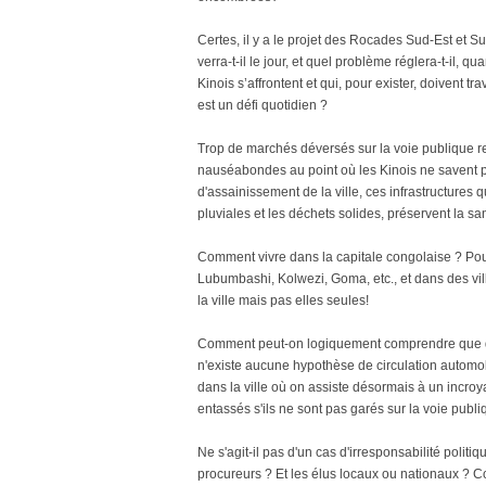
Certes, il y a le projet des Rocades Sud-Est et 
verra-t-il le jour, et quel problème réglera-t-il, 
Kinois s’affrontent et qui, pour exister, doivent tr
est un défi quotidien ?
Trop de marchés déversés sur la voie publique re
nauséabondes au point où les Kinois ne savent pa
d'assainissement de la ville, ces infrastructures 
pluviales et les déchets solides, préservent la s
Comment vivre dans la capitale congolaise ? Pour
Lubumbashi, Kolwezi, Goma, etc., et dans des vil
la ville mais pas elles seules!
Comment peut-on logiquement comprendre que des 
n'existe aucune hypothèse de circulation automobile
dans la ville où on assiste désormais à un incr
entassés s'ils ne sont pas garés sur la voie pu
Ne s'agit-il pas d'un cas d'irresponsabilité polit
procureurs ? Et les élus locaux ou nationaux ? Co