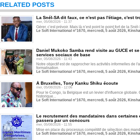
RELATED POSTS
La Snél-SA dit faux, ce n'est pas l'étiage, c'est
mer, 05/08/2026 - 11:37
Gérer, c’est prévoir. Mais là n’est point le point fort de la Sn
Le Soft International n°1670, mercredi, 5 août 2026, Kinsh
Daniel Mukoko Samba rend visite au GUCE et se
services sociaux de base
mer, 05/08/2026 - 11:43
Notre objectif est de rapprocher les activités informelles de l'
formalisation.
Le Soft International n°1670, mercredi, 5 août 2026, Kinsh
À Bruxelles, Tony Kanku Shiku écoute
mer, 05/08/2026 - 12:06
Pour le Congo, la Belgique est un levier d'influence globale. O
historique...
Le Soft International n°1670, mercredi, 5 août 2026, Kinsh
Le recrutement des mandataires dans certaines 
passera par un concours
mer, 05/08/2026 - 11:55
Mise en place du processus compétitif de sélection des manda
Le Soft International n°1670, mercredi, 5 août 2026, Kinsh