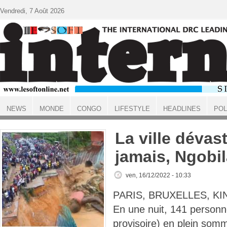
Aller au contenu principal
Vendredi, 7 Août 2026
NEWS
MONDE
CONGO
LIFESTYLE
HEADLINES
POL
ACCUEIL
La ville déva
jamais, Ngobil
ven, 16/12/2022 - 10:33
PARIS, BRUXELLES, KI
En une nuit, 141 personne
provisoire) en plein somm