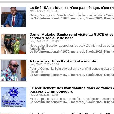
La Snél-SA dit faux, ce n'est pas l'étiage, c'est
mer, 05/08/2026 - 11:37
Gérer, c’est prévoir. Mais là n’est point le point fort de la Sn
Le Soft International n°1670, mercredi, 5 août 2026, Kinsh
Daniel Mukoko Samba rend visite au GUCE et se
services sociaux de base
mer, 05/08/2026 - 11:43
Notre objectif est de rapprocher les activités informelles de l'
formalisation.
Le Soft International n°1670, mercredi, 5 août 2026, Kinsh
À Bruxelles, Tony Kanku Shiku écoute
mer, 05/08/2026 - 12:06
Pour le Congo, la Belgique est un levier d'influence globale. O
historique...
Le Soft International n°1670, mercredi, 5 août 2026, Kinsh
Le recrutement des mandataires dans certaines 
passera par un concours
mer, 05/08/2026 - 11:55
Mise en place du processus compétitif de sélection des manda
Le Soft International n°1670, mercredi, 5 août 2026, Kinsh