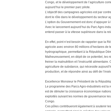
Congo, et le développement de l’agriculture comm
aujourd’hui le premier parc pilote.
L’objectif des campagnes agricoles est par contr
dont le rôle dans le développement du secteur ag
L’option du Gouvernement est donc d’appuyer à la
Avec le lancement aujourd’hui du Parc Agro-indu
entend passer à la vitesse supérieure dans la re
En effet, point n’est besoin de rappeler que la
agricole avec environ 80 millions d’hectares de t
hydrographique, permettant à la République Dém
Malheureusement, en dépit de ce potentiel, les n
freiner la malnutrition et l’insécurité alimentaire
agriculture de substance, qui nécessite aujourd’hu
production, et de répondre ainsi au défi de l’inséc
Excellence Monsieur le Président de la Républiqu
Le programme des Parcs Agro-industriels est la 
est de stimuler la croissance économique nationa
exploités suivant les normes de gouvernance le
Congo.
Ces pôles contribueront également à soutenir l