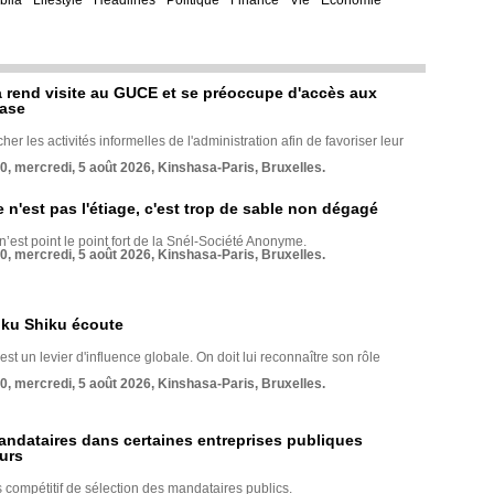
bila
Lifestyle
Headlines
Politique
Finance
Vie
Economie
rend visite au GUCE et se préoccupe d'accès aux
base
her les activités informelles de l'administration afin de favoriser leur
70, mercredi, 5 août 2026, Kinshasa-Paris, Bruxelles.
e n'est pas l'étiage, c'est trop de sable non dégagé
 n’est point le point fort de la Snél-Société Anonyme.
70, mercredi, 5 août 2026, Kinshasa-Paris, Bruxelles.
nku Shiku écoute
st un levier d'influence globale. On doit lui reconnaître son rôle
70, mercredi, 5 août 2026, Kinshasa-Paris, Bruxelles.
andataires dans certaines entreprises publiques
urs
compétitif de sélection des mandataires publics.