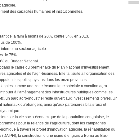
 agricole.
ement des capacités humaines et institutionnelles.
ffrant de la faim à moins de 20%, contre 54% en 2013.
plus de 100%.
interne au secteur agricole.
ées de 75%.
 10% du Budget National.
t dans le cadre du premier axe du Plan National d’Investissement
res agricoles et de l’agri-business. Elle fait suite à l’organisation des
appuient les petits paysans dans les onze provinces.
es simples comme une zone économique spéciale à vocation agro-
nt contribuer à l’aménagement des infrastructures publiques comme les
u, etc. un parc agro-industriel reste ouvert aux investissements privés. Un
nt nationaux qu’étrangers, ainsi qu’aux partenaires bilatéraux et
a dynamique.
cteur sur la vie socio-économique de la population congolaise, le
rogrammes pour la relance de l’agriculture, dont les campagnes
omique à travers le projet d’innovation agricole, la réhabilitation du
e (DAIPN), la construction d’une usine d’engrais à Boma au Bas-