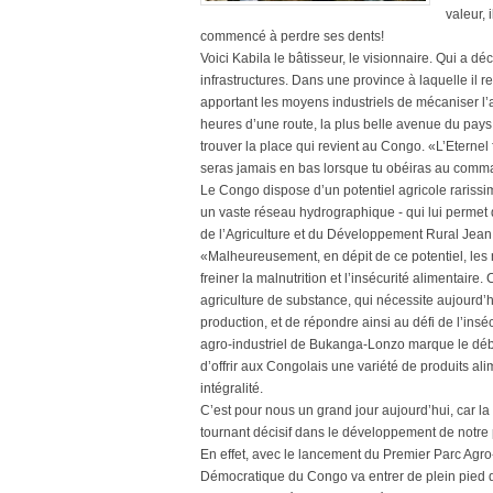
valeur, 
commencé à perdre ses dents!
Voici Kabila le bâtisseur, le visionnaire. Qui a
infrastructures. Dans une province à laquelle il res
apportant les moyens industriels de mécaniser l’a
heures d’une route, la plus belle avenue du pays!
trouver la place qui revient au Congo. «L’Eternel f
seras jamais en bas lorsque tu obéiras au comma
Le Congo dispose d’un potentiel agricole rarissime
un vaste réseau hydrographique - qui lui permet 
de l’Agriculture et du Développement Rural Jea
«Malheureusement, en dépit de ce potentiel, les 
freiner la malnutrition et l’insécurité alimentaire
agriculture de substance, qui nécessite aujourd’hu
production, et de répondre ainsi au défi de l’ins
agro-industriel de Bukanga-Lonzo marque le débu
d’offrir aux Congolais une variété de produits al
intégralité.
C’est pour nous un grand jour aujourd’hui, car la
tournant décisif dans le développement de notre pa
En effet, avec le lancement du Premier Parc Agro
Démocratique du Congo va entrer de plein pied d