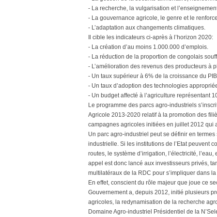
- La recherche, la vulgarisation et l’enseignement
- La gouvernance agricole, le genre et le renforc
- L’adaptation aux changements climatiques.
Il cible les indicateurs ci-après à l’horizon 2020:
- La création d’au moins 1.000.000 d’emplois.
- La réduction de la proportion de congolais sou
- L’amélioration des revenus des producteurs à 
- Un taux supérieur à 6% de la croissance du PIB 
- Un taux d’adoption des technologies appropri
- Un budget affecté à l’agriculture représentant
Le programme des parcs agro-industriels s’inscri
Agricole 2013-2020 relatif à la promotion des filiè
campagnes agricoles initiées en juillet 2012 qui 
Un parc agro-industriel peut se définir en term
industrielle. Si les institutions de l’Etat peuve
routes, le système d’irrigation, l’électricité, l’ea
appel est donc lancé aux investisseurs privés, ta
multilatéraux de la RDC pour s’impliquer dans l
En effet, conscient du rôle majeur que joue ce se
Gouvernement a, depuis 2012, initié plusieurs p
agricoles, la redynamisation de la recherche agron
Domaine Agro-industriel Présidentiel de la N’Sel