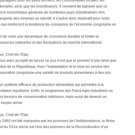
s partagées pour les petits fermiers, les communautés locales, les
tionales, ainsi que les investisseurs. Il convient de signaler que ce
ance économique générale de nombreux pays industrialisés vers
orte des minerais se ralentit. Il s’avère donc impératif pour notre
ui renforcent la tendance de croissance de l’économie congolaise en
tiel de créer une dynamique de croissance durable et limiter la
ources naturelles et des fluctuations du marché international.
e, Chef de l’Etat,
us avez accepté de lancer ce jour n’est que le premier d’une série que
due de la République. Avec l’implantation et la mise en service des
 population congolaise une variété de produits alimentaires à des prix
un système efficace de production alimentaire qui permettra à la
ntation équilibrée. Enfin, le programme des Parcs Agro-industriels va
les besoins de consommation intérieure, mais aussi de devenir un
à moyen terme.
e, Chef de l’Etat,
s 1960 ont été marquées par les pionniers de l’Indépendance, la IIème
but du XX1e siècle est l’ère des pionniers de la Reconstruction d’un