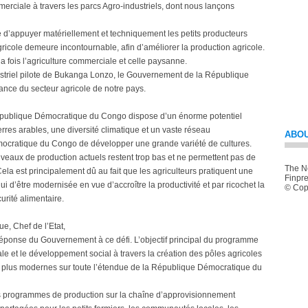
erciale à travers les parcs Agro-industriels, dont nous lançons
e d’appuyer matériellement et techniquement les petits producteurs
ricole demeure incontournable, afin d’améliorer la production agricole.
 fois l’agriculture commerciale et celle paysanne.
striel pilote de Bukanga Lonzo, le Gouvernement de la République
lance du secteur agricole de notre pays.
 République Démocratique du Congo dispose d’un énorme potentiel
erres arables, une diversité climatique et un vaste réseau
ABOU
ocratique du Congo de développer une grande variété de cultures.
iveaux de production actuels restent trop bas et ne permettent pas de
The Ne
. Cela est principalement dû au fait que les agriculteurs pratiquent une
Finpre
i d’être modernisée en vue d’accroître la productivité et par ricochet la
© Copy
urité alimentaire.
e, Chef de l’Etat,
réponse du Gouvernement à ce défi. L’objectif principal du programme
le et le développement social à travers la création des pôles agricoles
s plus modernes sur toute l’étendue de la République Démocratique du
es programmes de production sur la chaîne d’approvisionnement