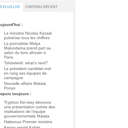
S PLUS LUS
CONTENU RÉCENT
ujourd'hui :
Le ministre Nicolas Kazadi
pulvérise tous les chiffres
La journaliste Melya
Malundama prend part au
salon du livre africain à
Paris
Tshisekedi: what’s next?
Le président candidat met
en rang ses équipes de
campagne
Nouvelle affaire Matata
Ponyo
epuis toujours :
Tryphon Kin-kiey dénonce
une présentation outrée des
réalisations de l’équipe
gouvernementale Matata
Habemus Premier ministre
Kengo rejoint Kabila