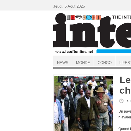
Aller au contenu principal
Jeudi, 6 Août 2026
NEWS
MONDE
CONGO
LIFES
ACCUEIL
Le
ch
jeu
Un pays 
n’avaien
Quand M