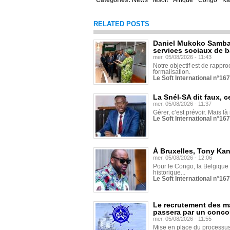
Categories:
News
lesoft
Afrique
Congo
Ka
RELATED POSTS
Daniel Mukoko Samba 
services sociaux de 
mer, 05/08/2026 - 11:43
Notre objectif est de rapproc
formalisation.
Le Soft International n°16
La Snél-SA dit faux, c
mer, 05/08/2026 - 11:37
Gérer, c’est prévoir. Mais là
Le Soft International n°16
À Bruxelles, Tony Ka
mer, 05/08/2026 - 12:06
Pour le Congo, la Belgique e
historique...
Le Soft International n°16
Le recrutement des m
passera par un conco
mer, 05/08/2026 - 11:55
Mise en place du processus 