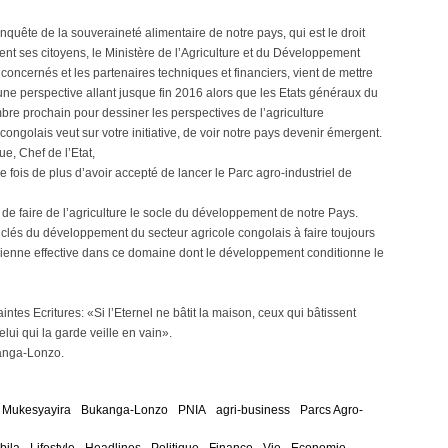
onquête de la souveraineté alimentaire de notre pays, qui est le droit
t ses citoyens, le Ministère de l’Agriculture et du Développement
 concernés et les partenaires techniques et financiers, vient de mettre
r une perspective allant jusque fin 2016 alors que les Etats généraux du
bre prochain pour dessiner les perspectives de l’agriculture
ongolais veut sur votre initiative, de voir notre pays devenir émergent.
e, Chef de l’Etat,
 fois de plus d’avoir accepté de lancer le Parc agro-industriel de
é de faire de l’agriculture le socle du développement de notre Pays.
clés du développement du secteur agricole congolais à faire toujours
vienne effective dans ce domaine dont le développement conditionne le
ntes Ecritures: «Si l’Eternel ne bâtit la maison, ceux qui bâtissent
celui qui la garde veille en vain».
kanga-Lonzo.
 Mukesyayira
Bukanga-Lonzo
PNIA
agri-business
Parcs Agro-