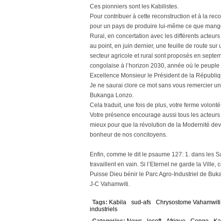
Ces pionniers sont les Kabilistes.
Pour contribuer à cette reconstruction et à la rec
pour un pays de produire lui-même ce que mangen
Rural, en concertation avec les différents acteurs
au point, en juin dernier, une feuille de route su
secteur agricole et rural sont proposés en septem
congolaise à l’horizon 2030, année où le peuple c
Excellence Monsieur le Président de la Républiqu
Je ne saurai clore ce mot sans vous remercier une
Bukanga Lonzo.
Cela traduit, une fois de plus, votre ferme volont
Votre présence encourage aussi tous les acteurs 
mieux pour que la révolution de la Modernité de
bonheur de nos concitoyens.
Enfin, comme le dit le psaume 127: 1. dans les Sai
travaillent en vain. Si l’Eternel ne garde la Ville, 
Puisse Dieu bénir le Parc Agro-Industriel de Bu
J-C Vahamwiti.
Tags:
Kabila
sud-afs
Chrysostome Vahamwiti
industriels