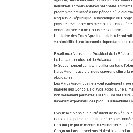
agricole, permettant ainsi la création des valeur
industriels agroalimentaires nationales et interna
programme est lancé à une période où la croiss
lesquels la République Démocratique du Congo exp
pays de développer des mécanismes endogènes q
dehors du secteur de l’industrie extractive.
L’initiative des Parcs Agro-industriels a le poten
vulnérabilité d’une économie dépendante des ress
Excellence Monsieur le Président de la Républiqu
Le Parc agro-industriel de Bukanga-Lonzo que vo
le Gouvernement compte installer sur toute l’éten
Parcs Agro-industriels, nous espérons offrir à la
abordables.
Les Parcs Agro-industriels vont également créer 
majorité des Congolais d’avoir accès à une alime
non seulement permettre à la RDC de satisfaire 
important exportateur des produits alimentaires 
Excellence Monsieur le Président de la Républiqu
Peux-je me permettre d’affirmer que si les année
République par le recours à l’Authenticité, le dé
Congo où tous les secteurs étaient à l’abandon.