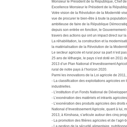
Monsieur le Président de la République, Chef de 
Excellence Monsieur le Président de la Républiqu
Votre vision de la Révolution de la Modernité vis
vue de procurer le bien-être à toute la populatio
ambitieuse de faire de la République Démocrati
depuis son entrée en fonction, le Gouvernement s’
travers des actions qui ont un impact direct sur l
La réhabilitation, la construction et la modernis
la matérialisation de la Révolution de la Modernit
Le secteur agricole et rural pour sa part n’est p
25 ans de léthargie, le pays s’est doté en 2011 de
2013 d’un Plan National d’Investissement Agricol
rural de notre pays à l’horizon 2020.
Parmi les innovations de la Loi agricole de 2011, je
- La classification des exploitations agricoles en 
industrielles.
- L’institution d’un Fonds National de Développe
- L’exonération des matériels et intrants agricoles
- L’exonération des produits agricoles des droits
National d’Investissement Agricole, quant à lui, 
2013, à Kinshasa, s’articule autour des cinq pro
- La promotion des filières agricoles et de l’agri-
- La gestion de la sécurité alimentaire, nutritionn