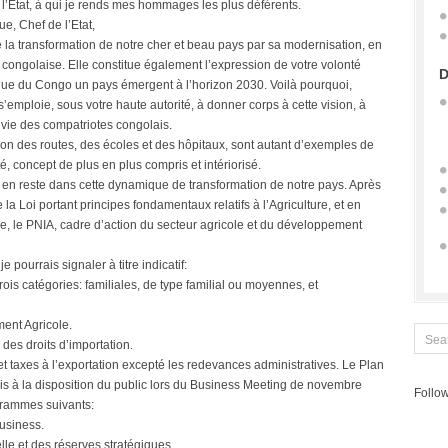
l’Etat, à qui je rends mes hommages les plus déférents.
e, Chef de l’Etat,
e la transformation de notre cher et beau pays par sa modernisation, en
n congolaise. Elle constitue également l’expression de votre volonté
D
que du Congo un pays émergent à l’horizon 2030. Voilà pourquoi,
emploie, sous votre haute autorité, à donner corps à cette vision, à
a vie des compatriotes congolais.
ation des routes, des écoles et des hôpitaux, sont autant d’exemples de
é, concept de plus en plus compris et intériorisé.
as en reste dans cette dynamique de transformation de notre pays. Après
 la Loi portant principes fondamentaux relatifs à l’Agriculture, et en
e, le PNIA, cadre d’action du secteur agricole et du développement
 pourrais signaler à titre indicatif:
trois catégories: familiales, de type familial ou moyennes, et
ment Agricole.
 des droits d’importation.
 et taxes à l’exportation excepté les redevances administratives. Le Plan
mis à la disposition du public lors du Business Meeting de novembre
Follow
grammes suivants:
business.
elle et des réserves stratégiques.