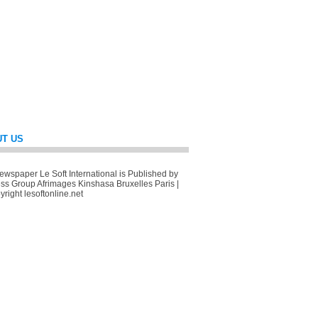
T US
wspaper Le Soft International is Published by
ss Group Afrimages Kinshasa Bruxelles Paris |
right lesoftonline.net