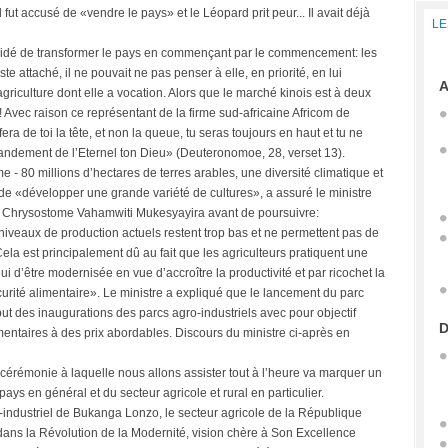
il fut accusé de «vendre le pays» et le Léopard prit peur... Il avait déjà
LE
 décidé de transformer le pays en commençant par le commencement: les
te attaché, il ne pouvait ne pas penser à elle, en priorité, en lui
A
griculture dont elle a vocation. Alors que le marché kinois est à deux
 Avec raison ce représentant de la firme sud-africaine Africom de
era de toi la tête, et non la queue, tu seras toujours en haut et tu ne
ndement de l’Eternel ton Dieu» (Deuteronomoe, 28, verset 13).
 - 80 millions d’hectares de terres arables, une diversité climatique et
de «développer une grande variété de cultures», a assuré le ministre
n Chrysostome Vahamwiti Mukesyayira avant de poursuivre:
niveaux de production actuels restent trop bas et ne permettent pas de
. Cela est principalement dû au fait que les agriculteurs pratiquent une
i d’être modernisée en vue d’accroître la productivité et par ricochet la
écurité alimentaire». Le ministre a expliqué que le lancement du parc
t des inaugurations des parcs agro-industriels avec pour objectif
D
imentaires à des prix abordables. Discours du ministre ci-après en
 cérémonie à laquelle nous allons assister tout à l’heure va marquer un
ys en général et du secteur agricole et rural en particulier.
-industriel de Bukanga Lonzo, le secteur agricole de la République
ans la Révolution de la Modernité, vision chère à Son Excellence