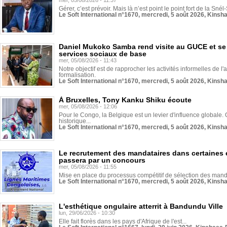
mer, 05/08/2026 - 11:37
Gérer, c’est prévoir. Mais là n’est point le point fort de la Sn
Le Soft International n°1670, mercredi, 5 août 2026, Kinsh
Daniel Mukoko Samba rend visite au GUCE et se
services sociaux de base
mer, 05/08/2026 - 11:43
Notre objectif est de rapprocher les activités informelles de l'
formalisation.
Le Soft International n°1670, mercredi, 5 août 2026, Kinsh
À Bruxelles, Tony Kanku Shiku écoute
mer, 05/08/2026 - 12:06
Pour le Congo, la Belgique est un levier d'influence globale. O
historique...
Le Soft International n°1670, mercredi, 5 août 2026, Kinsh
Le recrutement des mandataires dans certaines 
passera par un concours
mer, 05/08/2026 - 11:55
Mise en place du processus compétitif de sélection des manda
Le Soft International n°1670, mercredi, 5 août 2026, Kinsh
L'esthétique ongulaire atterrit à Bandundu Ville
lun, 29/06/2026 - 10:30
Elle fait florès dans les pays d'Afrique de l'est...