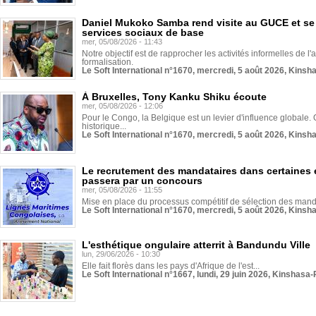
Daniel Mukoko Samba rend visite au GUCE et se
services sociaux de base
mer, 05/08/2026 - 11:43
Notre objectif est de rapprocher les activités informelles de l'
formalisation.
Le Soft International n°1670, mercredi, 5 août 2026, Kinsh
À Bruxelles, Tony Kanku Shiku écoute
mer, 05/08/2026 - 12:06
Pour le Congo, la Belgique est un levier d'influence globale. O
historique...
Le Soft International n°1670, mercredi, 5 août 2026, Kinsh
Le recrutement des mandataires dans certaines 
passera par un concours
mer, 05/08/2026 - 11:55
Mise en place du processus compétitif de sélection des manda
Le Soft International n°1670, mercredi, 5 août 2026, Kinsh
L'esthétique ongulaire atterrit à Bandundu Ville
lun, 29/06/2026 - 10:30
Elle fait florès dans les pays d'Afrique de l'est...
Le Soft International n°1667, lundi, 29 juin 2026, Kinshasa-