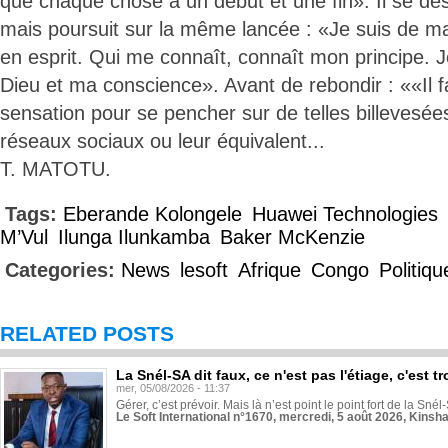
que chaque chose a un début et une fin». Il se dé
mais poursuit sur la même lancée : «Je suis de m
en esprit. Qui me connaît, connaît mon principe. J
Dieu et ma conscience». Avant de rebondir : ««Il 
sensation pour se pencher sur de telles billevesée
réseaux sociaux ou leur équivalent...
T. MATOTU.
Tags:
Eberande Kolongele
Huawei Technologies
M’Vul
Ilunga Ilunkamba
Baker McKenzie
Categories:
News
lesoft
Afrique
Congo
Politiqu
RELATED POSTS
La Snél-SA dit faux, ce n'est pas l'étiage, c'est
mer, 05/08/2026 - 11:37
Gérer, c’est prévoir. Mais là n’est point le point fort de la Sn
Le Soft International n°1670, mercredi, 5 août 2026, Kinsh