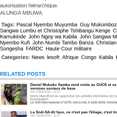
autorisation hiérarchique.
ALUNGA MBUWA.
Tags:
Pascal Nyembo Muyumba
Guy Mukombozi
Sangwa Lumbu et Christophe Tshibangu Kenge
C
Kamukinde
John Ngoy wa Kabila
John Sangwa M
Nyembo Kufi
John Numbi Tambo Banza
Christia
Songesha
FARDC
Haute Cour militaire
Categories:
News
lesoft
Afrique
Congo
Kabila
RELATED POSTS
Daniel Mukoko Samba rend visite au GUCE et se
services sociaux de base
mer, 05/08/2026 - 11:43
Notre objectif est de rapprocher les activités informelles de l'
formalisation.
Le Soft International n°1670, mercredi, 5 août 2026, Kinsh
La Snél-SA dit faux, ce n'est pas l'étiage, c'est
mer, 05/08/2026 - 11:37