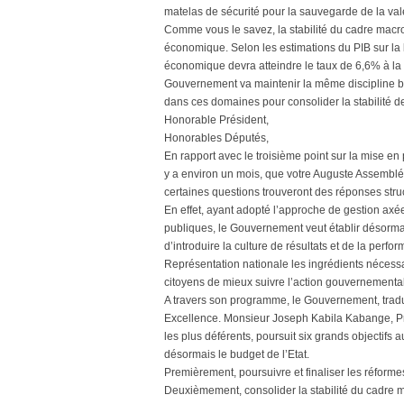
matelas de sécurité pour la sauvegarde de la val
Comme vous le savez, la stabilité du cadre macro
économique. Selon les estimations du PIB sur la 
économique devra atteindre le taux de 6,6% à la 
Gouvernement va maintenir la même discipline bu
dans ces domaines pour consolider la stabilité
Honorable Président,
Honorables Députés,
En rapport avec le troisième point sur la mise e
y a environ un mois, que votre Auguste Assembl
certaines questions trouveront des réponses struc
En effet, ayant adopté l’approche de gestion axée 
publiques, le Gouvernement veut établir désormais 
d’introduire la culture de résultats et de la per
Représentation nationale les ingrédients nécessa
citoyens de mieux suivre l’action gouvernementa
A travers son programme, le Gouvernement, tradu
Excellence. Monsieur Joseph Kabila Kabange, Pr
les plus déférents, poursuit six grands objectifs 
désormais le budget de l’Etat.
Premièrement, poursuivre et finaliser les réformes i
Deuxièmement, consolider la stabilité du cadre 