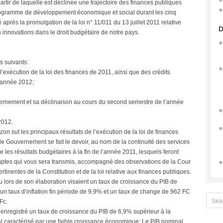
partir de laquelle est déclinée une trajectoire des finances publiques
 programme de développement économique et social durant les cinq
après la promulgation de la loi n° 11/011 du 13 juillet 2011 relative
D
 innovations dans le droit budgétaire de notre pays.
s suivants:
 l’exécution de la loi des finances de 2011, ainsi que des crédits
l’année 2012;
rnement et sa déclinaison au cours du second semestre de l’année
2012.
on sut les principaux résultats de l’exécution de la loi de finances
 le Gouvernement se fait le devoir, au nom de la continuité des services
e les résultats budgétaires à la fin de l’année 2011, lesquels feront
 comptes qui vous sera transmis, accompagné des observations de la Cour
tinentes de la Constitution et de la loi relative aux finances publiques.
lors de son élaboration visaient un taux de croissance du PIB de
un taux d’inflation fin période de 9,9% et un taux de change de 962 FC
Fc.
 à enregistré un taux de croissance du PIB de 6,9% supérieur à la
al caractérisé par une faible croissance économique; Le PIB nominal