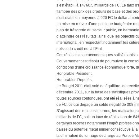
s’est établi. à 14760,5 milliards de FC. Le taux d’i
flambée des prix des produits de base et des prod
s’est établi en moyenne à 920 FC le dollar améri
La mise en œuvre d’une politique budgétaire rest
plan de trésorerie du secteur public, en harmon
d’atteindre ces résultats, ainsi que les object
international, en respectant notamment les critères
nets et du crédit net à l’Etat.
Ces résultats macroéconomiques satisfaisants se
Gouvernement est résolu de poursuivre la consoli
conditions d’une croissance économique forte, du
Honorable Président,
Honorables Députés,
Le Budget 2011 était voté en équilibre, en recette
décembre 2011, sur la base des statistiques provi
toutes sources confondues, ont été réalisées à 
de FC, ce qui dégage un solde négatif de 308 mil
S’agissant des recettes internes, les réalisation
milliards de FC, soit un taux de réalisation de 84
certaines recettes notamment l’impôt professionne
baisse du potentiel fiscal minier consécutive à la
la diminution du tonnage déchargé au Port de Mata