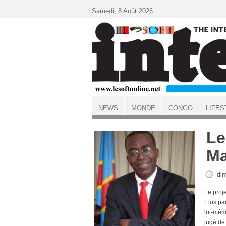
Aller au contenu principal
Samedi, 8 Août 2026
NEWS
MONDE
CONGO
LIFES
ACCUEIL
Le
Ma
dim
Le proj
Elus pa
lui-même
jugé de