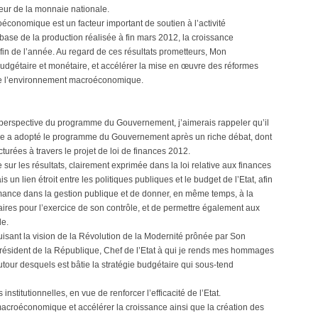
eur de la monnaie nationale.
économique est un facteur important de soutien à l’activité
base de la production réalisée à fin mars 2012, la croissance
fin de l’année. Au regard de ces résultats prometteurs, Mon
dgétaire et monétaire, et accélérer la mise en œuvre des réformes
 de l’environnement macroéconomique.
n perspective du programme du Gouvernement, j’aimerais rappeler qu’il
ée a adopté le programme du Gouvernement après un riche débat, dont
turées à travers le projet de loi de finances 2012.
sur les résultats, clairement exprimée dans la loi relative aux finances
un lien étroit entre les politiques publiques et le budget de l’Etat, afin
formance dans la gestion publique et de donner, en même temps, à la
ires pour l’exercice de son contrôle, et de permettre également aux
le.
isant la vision de la Révolution de la Modernité prônée par Son
ésident de la République, Chef de l’Etat à qui je rends mes hommages
autour desquels est bâtie la stratégie budgétaire qui sous-tend
nstitutionnelles, en vue de renforcer l’efficacité de l’Etat.
macroéconomique et accélérer la croissance ainsi que la création des