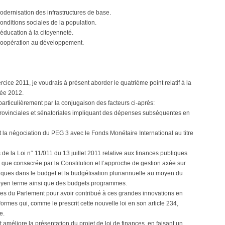
odernisation des infrastructures de base.
onditions sociales de la population.
’éducation à la citoyenneté.
a coopération au développement.
cice 2011, je voudrais à présent aborder le quatrième point relatif à la
née 2012.
 particulièrement par la conjugaison des facteurs ci-après:
 provinciales et sénatoriales impliquant des dépenses subséquentes en
 la négociation du PEG 3 avec le Fonds Monétaire International au titre
 de la Loi n° 11/011 du 13 juillet 2011 relative aux finances publiques
le que consacrée par la Constitution et l’approche de gestion axée sur
ubliques dans le budget et la budgétisation pluriannuelle au moyen du
oyen terme ainsi que des budgets programmes.
res du Parlement pour avoir contribué à ces grandes innovations en
ormes qui, comme le prescrit cette nouvelle loi en son article 234,
e.
 améliore la présentation du projet de loi de finances, en faisant un