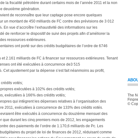
 de la fiscalité pétrolière durant certains mois de l’année 2011 et la non
de deuxième génération.
convient de reconnaître que leur captage pose encore quelques
ur un montant de 450 milliards de FC contre des prévisions de 3 012
%. En vue d’accroître l’exhaustivité des informations sur les
de renforcer le dispositif de suivi des projets afin d’améliorer la
 des ressources extérieures.
entaires ont porté sur des crédits budgétaires de l’ordre de 6746
s et 2.161 milliards de FC à financer sur ressources extérieures. Tenant
penses ont été exécutées à concurrence de3 515
%. Cet ajustement par la dépense s’est fait néanmoins au profit,
ABOU
crédits votés;
 propres exécutées à 102% des crédits votés;
ns, exécutées à 166% des crédits votés;
The Ne
Finpre
opres qui intègrent les dépenses relatives à l’organisation des
© Copy
mbre 2011, exécutées à concurrence de 133% des crédits votés.
i devraient être exécutés à concurrence du douzième mensuel des
iser que durant les cinq premiers mois de 2012, les engagements
ontre des paiements de l’ordre de 1.170,6 milliards de Pc. Les
 budgétaires du projet de loi de finances de 2012, réduisant comme