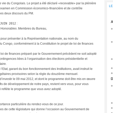
e vie du Congolais. Le projet a été déclaré «recevable» par la plénière
LE
n examen en Commission économico-financière et de contrôle
 les deux discours du PM.
A
JUIN 2012
:
 . Honorables .Membres du Bureau,
 pour présenter à la Représentation nationale, au nom du
Congo, conformément à la Constitution le projet de loi de finances
loi de finances préparé par le Gouvernement précédent ne soit adopté
tingences liées à l’organisation des élections présidentielle et
aire.
’Etat, garant du bon fonctionnement des Institutions, avait instruit le
gétaires provisoires selon la règle du douzième mensuel.
D
nvestir le 09 mai 2012, et dont le programme doit être mis en œuvre
is de développement de notre pays, revient vers vous, pour vous
qui reflète le programme que vous avez adopté.
rtance particulière du rendez-vous de ce jour.
nances de cette législature qui donne l’occasion au Gouvernement de