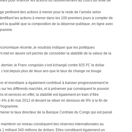
lités pour financer les actions du Gouvernement au cours du reste de
age pertinent des actions à mener pour le reste de l’année selon
identifiant les actions à mener dans les 100 premiers jours à compter de
 tant la qualité que la composition de la dépense publique, en ligne avec
rogramme.
économique récente, je voudrais indiquer que les politiques
t en œuvre ont permis de consolider la stabilité de la valeur de la
 dernier, le Franc congolais s’est échangé contre 925 FC le dollar
que c’est depuis plus de deux ans que le taux de change ne bouge
re et monétaire a également contribué à baisser progressivement le
 sur les différents marchés, et à préserver par conséquent le pouvoir
 et services en effet, la stabilité est également en train d’être
e 4% à fin mai 2012 et devant se situer en dessous de 9% à la fin de
u Programme.
e ramener le taux directeur de la Banque Centrale du Congo qui est passé
 maintenir un niveau conséquent des réserves internationales au
1 milliard 340 millions de dollars. Elles constituent également un