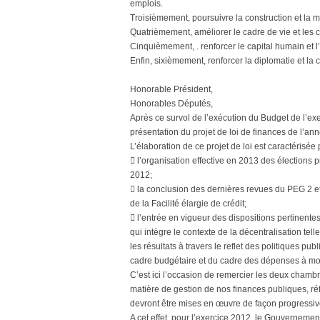
emplois.
Troisièmement, poursuivre la construction et la m
Quatrièmement, améliorer le cadre de vie et les c
Cinquièmement, . renforcer le capital humain et l
Enfin, sixièmement, renforcer la diplomatie et l
Honorable Président,
Honorables Députés,
Après ce survol de l’exécution du Budget de l’exer
présentation du projet de loi de finances de l’an
L’élaboration de ce projet de loi est caractérisée
 l’organisation effective en 2013 des élections
2012;
 la conclusion des dernières revues du PEG 2 et
de la Facilité élargie de crédit;
 l’entrée en vigueur des dispositions pertinentes
qui intègre le contexte de la décentralisation tel
les résultats à travers le reflet des politiques p
cadre budgétaire et du cadre des dépenses à m
C’est ici l’occasion de remercier les deux chamb
matière de gestion de nos finances publiques, réf
devront être mises en œuvre de façon progressiv
A cet effet, pour l’exercice 2012, le Gouvernement