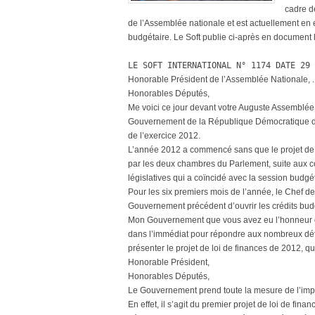
cadre d
de l’Assemblée nationale et est actuellement e
budgétaire. Le Soft publie ci-après en document
LE SOFT INTERNATIONAL N° 1174 DATE 29 
Honorable Président de l’Assemblée Nationale,
Honorables Députés,
Me voici ce jour devant votre Auguste Assemblée
Gouvernement de la République Démocratique du 
de l’exercice 2012.
L’année 2012 a commencé sans que le projet de 
par les deux chambres du Parlement, suite aux con
législatives qui a coïncidé avec la session budgét
Pour les six premiers mois de l’année, le Chef de l
Gouvernement précédent d’ouvrir les crédits bud
Mon Gouvernement que vous avez eu l’honneur d’i
dans l’immédiat pour répondre aux nombreux déf
présenter le projet de loi de finances de 2012, 
Honorable Président,
Honorables Députés,
Le Gouvernement prend toute la mesure de l’impo
En effet, il s’agit du premier projet de loi de fi