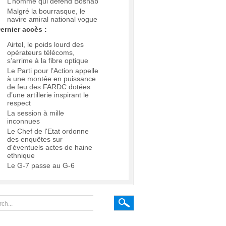
L’homme qui défend Boshab
Malgré la bourrasque, le
navire amiral national vogue
ernier accès :
Airtel, le poids lourd des
opérateurs télécoms,
s’arrime à la fibre optique
Le Parti pour l’Action appelle
à une montée en puissance
de feu des FARDC dotées
d’une artillerie inspirant le
respect
La session à mille
inconnues
Le Chef de l'Etat ordonne
des enquêtes sur
d'éventuels actes de haine
ethnique
Le G-7 passe au G-6