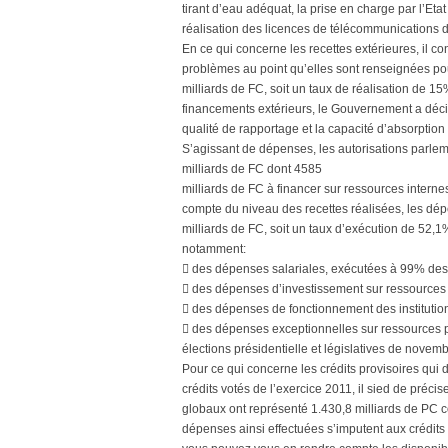
tirant d’eau adéquat, la prise en charge par l’Etat
réalisation des licences de télécommunications 
En ce qui concerne les recettes extérieures, il 
problèmes au point qu’elles sont renseignées po
milliards de FC, soit un taux de réalisation de 15
financements extérieurs, le Gouvernement a décidé 
qualité de rapportage et la capacité d’absorption
S’agissant de dépenses, les autorisations parlem
milliards de FC dont 4585
milliards de FC à financer sur ressources interne
compte du niveau des recettes réalisées, les dé
milliards de FC, soit un taux d’exécution de 52,1
notamment:
 des dépenses salariales, exécutées à 99% des 
 des dépenses d’investissement sur ressources
 des dépenses de fonctionnement des institutio
 des dépenses exceptionnelles sur ressources pr
élections présidentielle et législatives de nove
Pour ce qui concerne les crédits provisoires qu
crédits votés de l’exercice 2011, il sied de préc
globaux ont représenté 1.430,8 milliards de PC c
dépenses ainsi effectuées s’imputent aux crédits