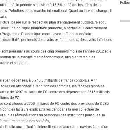
Follow
nflation à fin période s’est situé à 15,5%, reflétant les effets de la
uits. Pétroliers sur le marché international. Quant au taux de change, il
cain.
rictive, basée sur le respect du plan d’engagement budgétaire et du
ie avec une politique monétaire prudente, a permis au Gouvernement
ifs du Programme Economique conclu avec le Fonds monétaire
 quantitatifs pertinents des avoirs extérieurs nets, des avoirs intérieurs
 sont poursuivis au cours des cinq premiers mois de l’année 2012 et le
dation de la stabilité macroéconomique, afin d’entretenir les
rable et solidaire.
s et en dépenses, à 6.746,3 milliards de francs congolais. A fin
soires en attendant la reddition des comptes, les recettes globales,
hauteur de 3207 milliards de FC contre des dépenses de 3515 milliards
liards de FC.
s se sont situées à 2756 milliards de FC contre des prévisions de 3 285
% dont les facteurs explicatifs résident dans la non collection de
l sur les rémunérations du personnel des institutions politiques, la
 fermeture de certaines sociétés,
di suite aux difficultés intermittentes d’accès des navires faute d’un