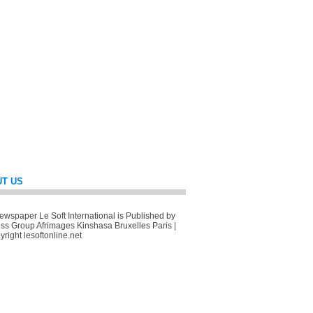
T US
wspaper Le Soft International is Published by
ss Group Afrimages Kinshasa Bruxelles Paris |
right lesoftonline.net