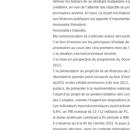
délivrer les balises de sa stratégie budgétaire à 
crédibles, en vue de l’atteinte des objectifs du
prochaines années. En plus, ce projet est élaboré 
aux finances publiques qui apporte d’importantes
Honorable Président,
Honorables Députés,
Ma communication va s’articuler autour des point
 le tour d’horizon sur les principaux résultats de
provisoires au cours des cinq premiers mois de 
 la situation macroéconomique récente;
 la mise en perspective du programme du Gouve
2012;
 la présentation du projet de loi de finances de 
Abordant le premier point consacré au tour d’horiz
de2011 et des crédits provisoires à fin mai 2012,
publics, de présenter à la représentation national
l’objet d’un projet de loi portant reddition des
des Comptes, comme l’exigent les dispositions per
Les indicateurs macroéconomiques ayant prévalu 
6,8%, un PIB nominal de 13 712 milliards de FC, 
le dollar américain culminant à fin période à 998 
Il s’observe qu’à la fin de l’année 2011, le pays
moyenne africaine, dans un contexte internation