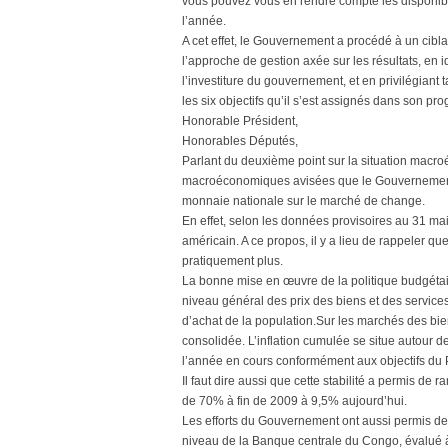
vous pouvez vous en rendre compte les disponibi
l’année.
A cet effet, le Gouvernement a procédé à un cibl
l’approche de gestion axée sur les résultats, en 
l’investiture du gouvernement, et en privilégiant
les six objectifs qu’il s’est assignés dans son p
Honorable Président,
Honorables Députés,
Parlant du deuxième point sur la situation macro
macroéconomiques avisées que le Gouvernement me
monnaie nationale sur le marché de change.
En effet, selon les données provisoires au 31 mai
américain. A ce propos, il y a lieu de rappeler 
pratiquement plus.
La bonne mise en œuvre de la politique budgétai
niveau général des prix des biens et des services
d’achat de la population.Sur les marchés des biens
consolidée. L’inflation cumulée se situe autour d
l’année en cours conformément aux objectifs d
Il faut dire aussi que cette stabilité a permis d
de 70% à fin de 2009 à 9,5% aujourd’hui.
Les efforts du Gouvernement ont aussi permis de
niveau de la Banque centrale du Congo, évalué à 