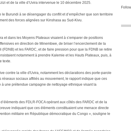
zizi et de la ville d’Uvira intervenue le 10 décembre 2025.
Follow
ndre le Burundi à se désengager du conflit et d’empêcher que son territoire
ement des forces alignées sur Kinshasa au Sud-Kivu.
a et dans les Moyens Plateaux visaient à s’emparer de positions
 offensives en direction de Minembwe, de briser l’encerclement de la
di (FDNB) et les FARDC, et de faire pression pour que la FDNB se retire
consistaient notamment à prendre Kalemie et les Hauts Plateaux, puis, à
e texte.
sive contre la ville d'Uvira, notamment les déclarations des porte-parole
es réseaux sociaux affiliés au mouvement, le rapport indique que ces
e à une prétendue campagne de nettoyage ethnique visant la
nce d’éléments des FDLR-FOCA opérant aux côtés des FARDC et de la
preuve indiquant que ces éléments constituaient une menace directe
rvention militaire en République démocratique du Congo », souligne le