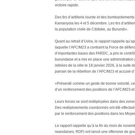
victoire rapide.
Des tirs d’artillerie lourde et des bombardement
Kamanyola les 4 et 5 décembre. Les tirs d’artille
la population civile de Cibitoke, au Burundi».
Quant au retrait d’Uvira, le rapport rappelle qu’a
laquelle l’AFC/M23 a contraint la Force de défen
d’importantes bases des FARDC, a pris le contrôle
burundaise et a mis en place une administration 
retirées de la ville le 18 janvier 2026, à la suite
parrain de la rébellion de l’AFC/M23 et accusé d’
«Présenté comme un geste de bonne volonté, ce re
d’un renforcement des positions de l’AFC/M23 e
Leurs forces se sont redéployées dans des zones 
Des redéploiements coordonnés ont été effectués
par le renforcement des positions dans les Moyens
Le rapport rappelle qu’à la fin du mois de nove
rwandaises, RDF) ont lancé une offensive de gra