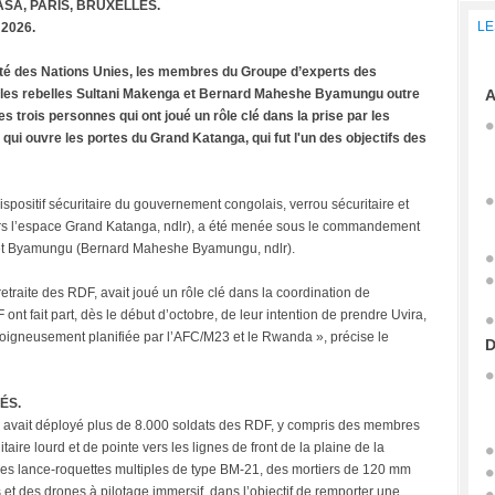
SA, PARIS, BRUXELLES.
LE
 2026.
ité des Nations Unies, les membres du Groupe d’experts des
 les rebelles Sultani Makenga et Bernard Maheshe Byamungu outre
A
trois personnes qui ont joué un rôle clé dans la prise par les
 qui ouvre les portes du Grand Katanga, qui fut l'un des objectifs des
dispositif sécuritaire du gouvernement congolais, verrou sécuritaire et
 vers l’espace Grand Katanga, ndlr), a été menée sous le commandement
 et Byamungu (Bernard Maheshe Byamungu, ndlr).
etraite des RDF, avait joué un rôle clé dans la coordination de
nt fait part, dès le début d’octobre, de leur intention de prendre Uvira,
soigneusement planifiée par l’AFC/M23 et le Rwanda », précise le
D
ÉS.
a avait déployé plus de 8.000 soldats des RDF, y compris des membres
aire lourd et de pointe vers les lignes de front de la plaine de la
es lance-roquettes multiples de type BM-21, des mortiers de 120 mm
t des drones à pilotage immersif, dans l’objectif de remporter une