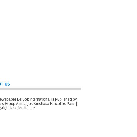
T US
wspaper Le Soft International is Published by
ss Group Afrimages Kinshasa Bruxelles Paris |
right lesoftonline.net