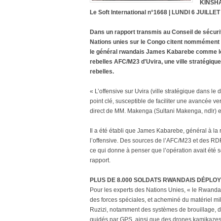
KINSHA
Le Soft International n°1668 | LUNDI 6 JUILLET
Dans un rapport transmis au Conseil de sécur
Nations unies sur le Congo citent nommément
le général rwandais James Kabarebe comme les 
rebelles AFC/M23 d'Uvira, une ville stratégique
rebelles.
« L’offensive sur Uvira (ville stratégique dans le 
point clé, susceptible de faciliter une avancée
direct de MM. Makenga (Sultani Makenga, ndlr)
Il a été établi que James Kabarebe, général à la r
l’offensive. Des sources de l’AFC/M23 et des RDF o
ce qui donne à penser que l’opération avait été 
rapport.
PLUS DE 8.000 SOLDATS RWANDAIS DÉPLOY
Pour les experts des Nations Unies, « le Rwand
des forces spéciales, et acheminé du matériel milit
Ruzizi, notamment des systèmes de brouillage, d
guidés par GPS, ainsi que des drones kamikazes e