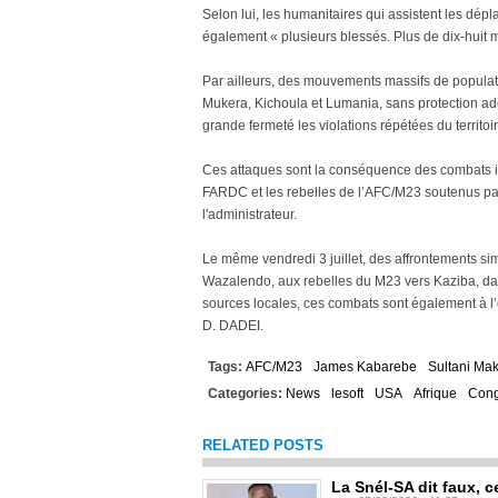
Selon lui, les humanitaires qui assistent les dép
également « plusieurs blessés. Plus de dix-huit 
Par ailleurs, des mouvements massifs de populat
Mukera, Kichoula et Lumania, sans protection adé
grande fermeté les violations répétées du territo
Ces attaques sont la conséquence des combats inte
FARDC et les rebelles de l’AFC/M23 soutenus par
l'administrateur.
Le même vendredi 3 juillet, des affrontements s
Wazalendo, aux rebelles du M23 vers Kaziba, d
sources locales, ces combats sont également à l’
D. DADEI.
Tags:
AFC/M23
James Kabarebe
Sultani Ma
Categories:
News
lesoft
USA
Afrique
Con
RELATED POSTS
La Snél-SA dit faux, c