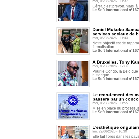
mer, 05/08/2026 - 11:37
Gérer, c’est prévoir. Mais là
Le Soft International n°16
Daniel Mukoko Samba 
services sociaux de 
mer, 05/08/2026 - 11:43
Notre objectif est de rapproc
formalisation.
Le Soft International n°16
À Bruxelles, Tony Ka
mer, 05/08/2026 - 12:06
Pour le Congo, la Belgique e
historique...
Le Soft International n°16
Le recrutement des m
passera par un conco
mer, 05/08/2026 - 11:55
Mise en place du processus 
Le Soft International n°16
L'esthétique ongulaire
lun, 29/06/2026 - 10:30
Elle fait florès dans les pays