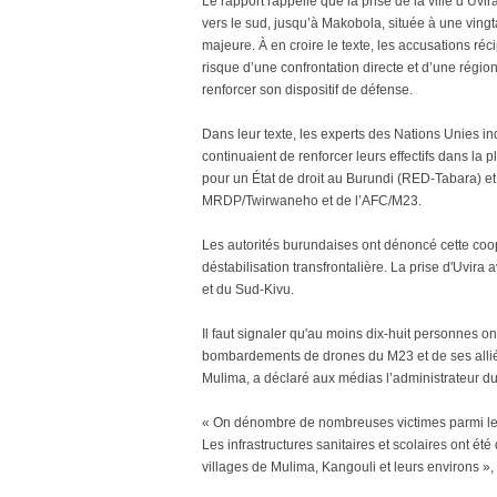
Le rapport rappelle que la prise de la ville d’Uv
vers le sud, jusqu’à Makobola, située à une vingt
majeure. À en croire le texte, les accusations réci
risque d’une confrontation directe et d’une région
renforcer son dispositif de défense.
Dans leur texte, les experts des Nations Unies i
continuaient de renforcer leurs effectifs dans la 
pour un État de droit au Burundi (RED-Tabara) et
MRDP/Twirwaneho et de l’AFC/M23.
Les autorités burundaises ont dénoncé cette coop
déstabilisation transfrontalière. La prise d'Uvira
et du Sud-Kivu.
Il faut signaler qu'au moins dix-huit personnes 
bombardements de drones du M23 et de ses alliés
Mulima, a déclaré aux médias l’administrateur du
« On dénombre de nombreuses victimes parmi les 
Les infrastructures sanitaires et scolaires ont été
villages de Mulima, Kangouli et leurs environs », a