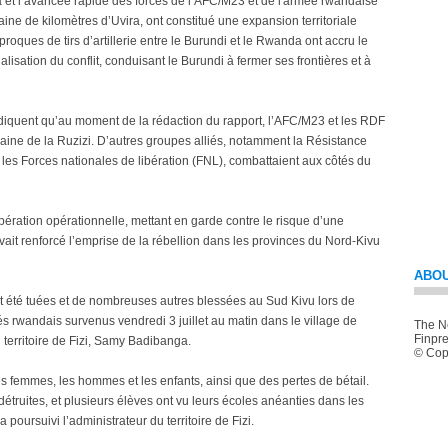
ira et l’avancée rapide des forces de l’AFC/M23 et de l'armée rwandaise
aine de kilomètres d’Uvira, ont constitué une expansion territoriale
proques de tirs d’artillerie entre le Burundi et le Rwanda ont accru le
alisation du conflit, conduisant le Burundi à fermer ses frontières et à
ndiquent qu’au moment de la rédaction du rapport, l’AFC/M23 et les RDF
plaine de la Ruzizi. D’autres groupes alliés, notamment la Résistance
 les Forces nationales de libération (FNL), combattaient aux côtés du
ération opérationnelle, mettant en garde contre le risque d’une
 avait renforcé l’emprise de la rébellion dans les provinces du Nord-Kivu
ABOU
ont été tuées et de nombreuses autres blessées au Sud Kivu lors de
 rwandais survenus vendredi 3 juillet au matin dans le village de
The Ne
Finpre
 territoire de Fizi, Samy Badibanga.
© Copy
femmes, les hommes et les enfants, ainsi que des pertes de bétail.
 détruites, et plusieurs élèves ont vu leurs écoles anéanties dans les
 poursuivi l’administrateur du territoire de Fizi.