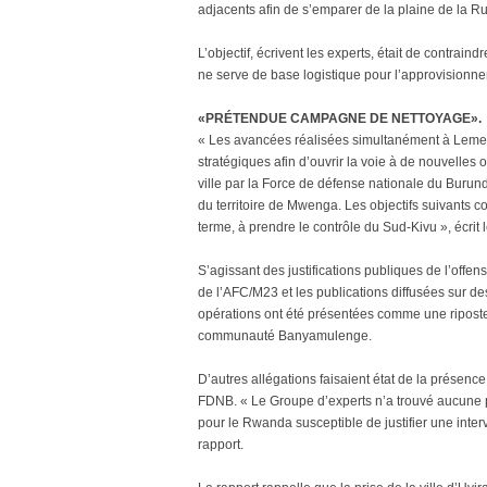
adjacents afin de s’emparer de la plaine de la Ru
L’objectif, écrivent les experts, était de contrai
ne serve de base logistique pour l’approvisionn
«PRÉTENDUE CAMPAGNE DE NETTOYAGE».
« Les avancées réalisées simultanément à Lemer
stratégiques afin d’ouvrir la voie à de nouvelles
ville par la Force de défense nationale du Burun
du territoire de Mwenga. Les objectifs suivants 
terme, à prendre le contrôle du Sud-Kivu », écrit l
S’agissant des justifications publiques de l’offen
de l’AFC/M23 et les publications diffusées sur d
opérations ont été présentées comme une ripost
communauté Banyamulenge.
D’autres allégations faisaient état de la prése
FDNB. « Le Groupe d’experts n’a trouvé aucune 
pour le Rwanda susceptible de justifier une inte
rapport.