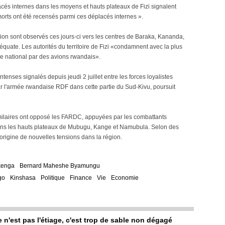
lacés internes dans les moyens et hauts plateaux de Fizi signalent
morts ont été recensés parmi ces déplacés internes ».
ion sont observés ces jours-ci vers les centres de Baraka, Kananda,
quate. Les autorités du territoire de Fizi «condamnent avec la plus
ire national par des avions rwandais».
nses signalés depuis jeudi 2 juillet entre les forces loyalistes
 l'armée rwandaise RDF dans cette partie du Sud-Kivu, poursuit
imilaires ont opposé les FARDC, appuyées par les combattants
ans les hauts plateaux de Mubugu, Kange et Namubula. Selon des
origine de nouvelles tensions dans la région.
kenga
Bernard Maheshe Byamungu
go
Kinshasa
Politique
Finance
Vie
Economie
e n'est pas l'étiage, c'est trop de sable non dégagé