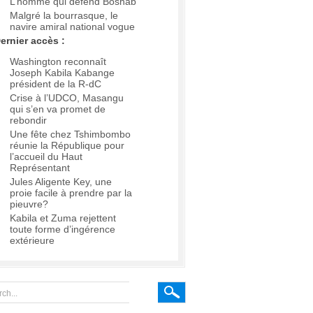
L’homme qui défend Boshab
Malgré la bourrasque, le
navire amiral national vogue
ernier accès :
Washington reconnaît
Joseph Kabila Kabange
président de la R-dC
Crise à l’UDCO, Masangu
qui s’en va promet de
rebondir
Une fête chez Tshimbombo
réunie la République pour
l’accueil du Haut
Représentant
Jules Aligente Key, une
proie facile à prendre par la
pieuvre?
Kabila et Zuma rejettent
toute forme d’ingérence
extérieure