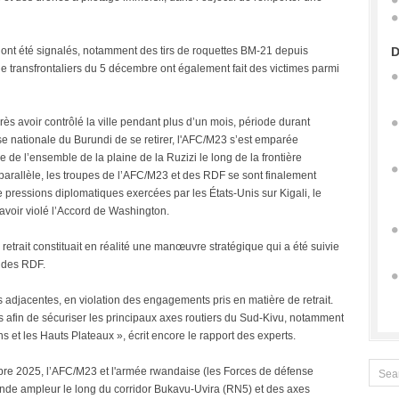
s ont été signalés, notamment des tirs de roquettes BM-21 depuis
D
rie transfrontaliers du 5 décembre ont également fait des victimes parmi
près avoir contrôlé la ville pendant plus d’un mois, période durant
se nationale du Burundi de se retirer, l'AFC/M23 s’est emparée
 de l’ensemble de la plaine de la Ruzizi le long de la frontière
parallèle, les troupes de l’AFC/M23 et des RDF se sont finalement
 de pressions diplomatiques exercées par les États-Unis sur Kigali, le
avoir violé l’Accord de Washington.
trait constituait en réalité une manœuvre stratégique qui a été suivie
t des RDF.
adjacentes, en violation des engagements pris en matière de retrait.
 afin de sécuriser les principaux axes routiers du Sud-Kivu, notamment
 et les Hauts Plateaux », écrit encore le rapport des experts.
mbre 2025, l’AFC/M23 et l'armée rwandaise (les Forces de défense
nde ampleur le long du corridor Bukavu-Uvira (RN5) et des axes