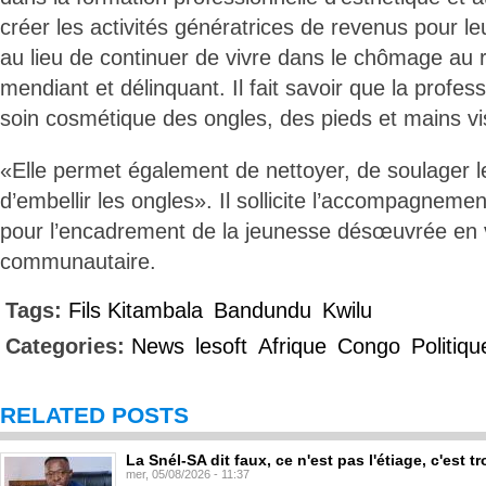
créer les activités génératrices de revenus pour l
au lieu de continuer de vivre dans le chômage au 
mendiant et délinquant. Il fait savoir que la profes
soin cosmétique des ongles, des pieds et mains vis
«Elle permet également de nettoyer, de soulager le
d’embellir les ongles». Il sollicite l’accompagnemen
pour l’encadrement de la jeunesse désœuvrée en vu
communautaire.
Tags:
Fils Kitambala
Bandundu
Kwilu
Categories:
News
lesoft
Afrique
Congo
Politiqu
RELATED POSTS
La Snél-SA dit faux, ce n'est pas l'étiage, c'est
mer, 05/08/2026 - 11:37