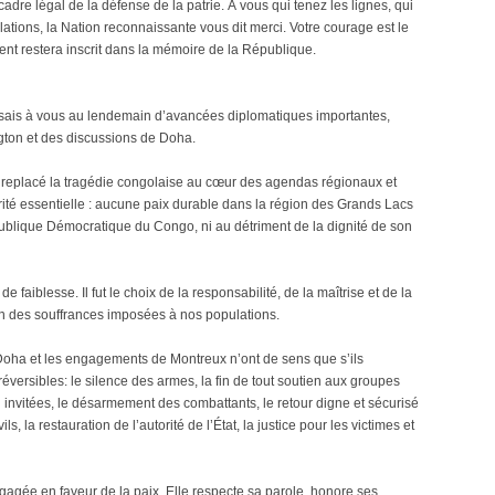
dre légal de la défense de la patrie. À vous qui tenez les lignes, qui
ations, la Nation reconnaissante vous dit merci. Votre courage est le
nt restera inscrit dans la mémoire de la République.
ssais à vous au lendemain d’avancées diplomatiques importantes,
ton et des discussions de Doha.
replacé la tragédie congolaise au cœur des agendas régionaux et
rité essentielle : aucune paix durable dans la région des Grands Lacs
publique Démocratique du Congo, ni au détriment de la dignité de son
 faiblesse. Il fut le choix de la responsabilité, de la maîtrise et de la
fin des souffrances imposées à nos populations.
Doha et les engagements de Montreux n’ont de sens que s’ils
rréversibles: le silence des armes, la fin de tout soutien aux groupes
on invitées, le désarmement des combattants, le retour digne et sécurisé
s, la restauration de l’autorité de l’État, la justice pour les victimes et
gée en faveur de la paix. Elle respecte sa parole, honore ses