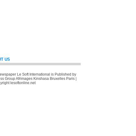
T US
wspaper Le Soft International is Published by
ss Group Afrimages Kinshasa Bruxelles Paris |
right lesoftonline.net