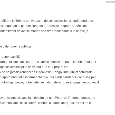
on célèbre le 66ème anniversaire de son accession à l’indépendance.
historique où le peuple congolais, après de longues années de
our affirmer devant le monde son droit inaliénable à la liberté, à
e calendrier républicain.
 responsabilité.
ourage et leur sacrifice, ont ouvert le chemin de notre liberté. Pour eux,
ongolais avaient plus de valeur que leur propre vie.
n de ne jamais renoncer à l’idéal d’un Congo libre, uni et souverain.
er, d’approfondir et d’incarner chaque jour l’indépendance conquise par
 notre diplomatie, notre défense nationale et notre engagement collectif
 avec respect devant la mémoire de nos Pères de l’indépendance, de
s combattants de la liberté, connus ou anonymes, qui ont fait de ce