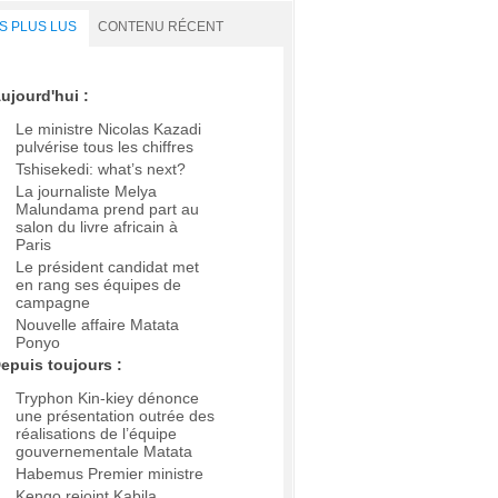
S PLUS LUS
CONTENU RÉCENT
ujourd'hui :
Le ministre Nicolas Kazadi
pulvérise tous les chiffres
Tshisekedi: what’s next?
La journaliste Melya
Malundama prend part au
salon du livre africain à
Paris
Le président candidat met
en rang ses équipes de
campagne
Nouvelle affaire Matata
Ponyo
epuis toujours :
Tryphon Kin-kiey dénonce
une présentation outrée des
réalisations de l’équipe
gouvernementale Matata
Habemus Premier ministre
Kengo rejoint Kabila