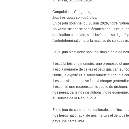
Kinshasa, le 30 juin 2026
Congolaises, Congolais,
Mes très chers compatriotes,
En ce jour solennel du 30 juin 2026, notre Nati
Soixante-six ans se sont écoulés depuis ce jour 
domination coloniale, s’est levé dans sa dignité p
l’autodétermination et à la maîtrise de son destin.
Le 30 juin n’est donc pas une simple date de notr
Il est à la fois une mémoire, une promesse et une
Il est la mémoire de celles et ceux qui, par leur c
l’unité, la dignité et la souveraineté du peuple c
Il est aussi la promesse faite à chaque génératio
Il est enfin une responsabilité ; celle de protég
nos pères, dans nos institutions, notre économie,
au service de la République.
En ce jour de communion nationale, je m’incline
nos héros nationaux, de nos martyrs et de tous le
pays une patrie libre.