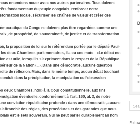
 nous entendons nouer avec nos autres partenaires. Tous doivent
térêts fondamentaux du peuple congolais, renforcer notre
ansformation locale, sécuriser les chaînes de valeur et créer des
D
 Démocratique du Congo ne doivent plus être regardées comme une
paix, de prospérité, de souveraineté, de justice et de transformation
oir, la proposition de loi sur le référendum portée par le député Paul-
les deux Chambres parlementaires, il a eu ces mots : «Le débat est
ion est utile, lorsqu’ils s’expriment dans le respect de la République,
supérieur de la Nation (...). Dans une démocratie, aucune question
nterdite de réflexion. Mais, dans le même temps, aucun débat touchant
conduit dans la précipitation, la manipulation ou l’obsession
les deux Chambres, ndlr) à la Cour constitutionnelle, aux fins
mulgation éventuelle, conformément à l’art. 160, al. 3, de notre
une conviction républicaine profonde : dans une démocratie, aucune
t s’affranchir des règles, des procédures et des garanties que nous
golais est le seul souverain. Nul ne peut parler durablement au nom
Follow