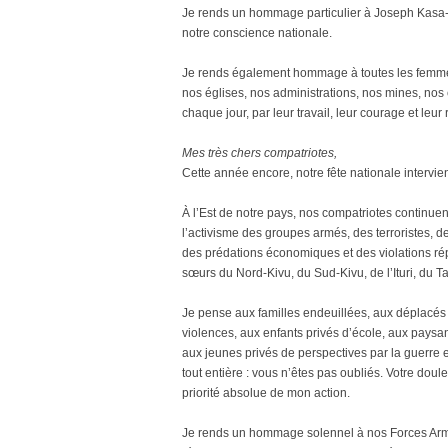
Je rends un hommage particulier à Joseph Kasa-
notre conscience nationale.
Je rends également hommage à toutes les femmes 
nos églises, nos administrations, nos mines, nos
chaque jour, par leur travail, leur courage et leur
Mes très chers compatriotes,
Cette année encore, notre fête nationale intervie
À l’Est de notre pays, nos compatriotes continue
l’activisme des groupes armés, des terroristes, de
des prédations économiques et des violations répét
sœurs du Nord-Kivu, du Sud-Kivu, de l’Ituri, du T
Je pense aux familles endeuillées, aux déplacés c
violences, aux enfants privés d’école, aux paysa
aux jeunes privés de perspectives par la guerre e
tout entière : vous n’êtes pas oubliés. Votre doul
priorité absolue de mon action.
Je rends un hommage solennel à nos Forces Armée