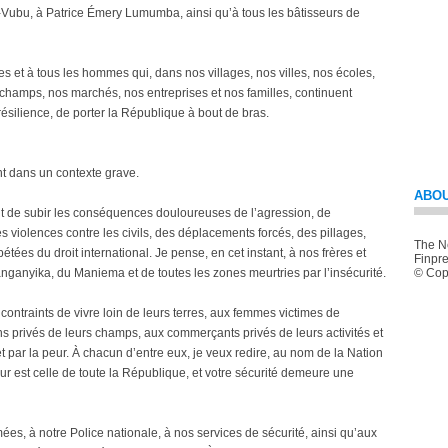
Vubu, à Patrice Émery Lumumba, ainsi qu’à tous les bâtisseurs de
et à tous les hommes qui, dans nos villages, nos villes, nos écoles,
 champs, nos marchés, nos entreprises et nos familles, continuent
 résilience, de porter la République à bout de bras.
nt dans un contexte grave.
ABOU
nt de subir les conséquences douloureuses de l’agression, de
s violences contre les civils, des déplacements forcés, des pillages,
The Ne
ées du droit international. Je pense, en cet instant, à nos frères et
Finpre
anganyika, du Maniema et de toutes les zones meurtries par l’insécurité.
© Copy
ontraints de vivre loin de leurs terres, aux femmes victimes de
ns privés de leurs champs, aux commerçants privés de leurs activités et
t par la peur. À chacun d’entre eux, je veux redire, au nom de la Nation
eur est celle de toute la République, et votre sécurité demeure une
s, à notre Police nationale, à nos services de sécurité, ainsi qu’aux