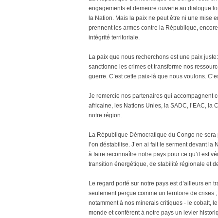
engagements et demeure ouverte au dialogue lors
la Nation. Mais la paix ne peut être ni une mise
prennent les armes contre la République, encore
intégrité territoriale.
La paix que nous recherchons est une paix juste: un
sanctionne les crimes et transforme nos ressour
guerre. C’est cette paix-là que nous voulons. C’e
Je remercie nos partenaires qui accompagnent ces
africaine, les Nations Unies, la SADC, l’EAC, la
notre région.
La République Démocratique du Congo ne sera plu
l’on déstabilise. J’en ai fait le serment devant l
à faire reconnaître notre pays pour ce qu’il est v
transition énergétique, de stabilité régionale et 
Le regard porté sur notre pays est d’ailleurs en
seulement perçue comme un territoire de crises ;
notamment à nos minerais critiques - le cobalt, le c
monde et confèrent à notre pays un levier histor