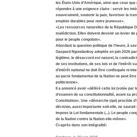
les États-Unis d’Amérique, ainsi que ceux que
répondre à une exigence claire : servir les in
souveraineté, soutenir la paix, favoriser la tr
emplois durables pour notre jeunesse».
«Les ressources naturelles de la République
malédiction. Elles doivent devenir un levier de 
pour le peuple congolais».
Abordant la question politique de l'heure, à sav
Gaspard Ngondankoy adoptée en juin 2026 par 
légitime, le désaccord est naturel, la contradict
de ses institutions, de ses lois et de l’intérêt 
d’intérêt national ne doit être confisquée ni i
au pacte fondamental de la Nation ne peut être 
politicienne».
Il a annoncé avoir «déféré cette loi (votée par 
d’examen de sa constitutionnalité, avant sa pro
Constitution». Une «démarche (qui) procède d’
décision, aussi importante soit-elle, ne saurai
impose la Loi fondamentale (...). Le peuple con
de la Nation contre la Nation elle-même».
Ci-après dans son intégralité: