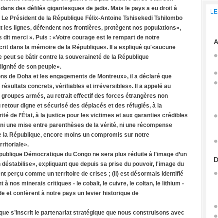
ns des défilés gigantesques de jadis. Mais le pays a eu droit à
LE
at. Le Président de la République Félix-Antoine Tshisekedi Tshilombo
 les lignes, défendent nos frontières, protègent nos populations»,
s dit merci ». Puis : «Votre courage est le rempart de notre
A
rit dans la mémoire de la République». Il a expliqué qu'«aucune
 peut se bâtir contre la souveraineté de la République
ignité de son peuple».
ns de Doha et les engagements de Montreux», il a déclaré que
résultats concrets, vérifiables et irréversibles». Il a appelé au
x groupes armés, au retrait effectif des forces étrangères non
etour digne et sécurisé des déplacés et des réfugiés, à la
rité de l’État, à la justice pour les victimes et aux garanties crédibles
e ni une mise entre parenthèses de la vérité, ni une récompense
e la République, encore moins un compromis sur notre
rritoriale».
République Démocratique du Congo ne sera plus réduite à l’image d’un
D
on déstabilise», expliquant que depuis sa prise du pouvoir, l'image du
 perçu comme un territoire de crises ; (il) est désormais identifié
os minerais critiques - le cobalt, le cuivre, le coltan, le lithium -
de et confèrent à notre pays un levier historique de
, que s’inscrit le partenariat stratégique que nous construisons avec