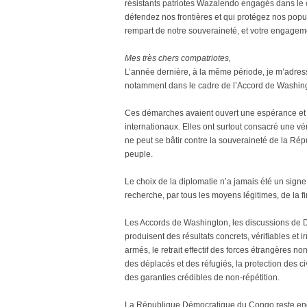
résistants patriotes Wazalendo engagés dans le ca
défendez nos frontières et qui protégez nos popul
rempart de notre souveraineté, et votre engageme
Mes très chers compatriotes,
L’année dernière, à la même période, je m’adre
notamment dans le cadre de l’Accord de Washing
Ces démarches avaient ouvert une espérance et 
internationaux. Elles ont surtout consacré une vé
ne peut se bâtir contre la souveraineté de la Ré
peuple.
Le choix de la diplomatie n’a jamais été un signe de
recherche, par tous les moyens légitimes, de la 
Les Accords de Washington, les discussions de 
produisent des résultats concrets, vérifiables et i
armés, le retrait effectif des forces étrangères n
des déplacés et des réfugiés, la protection des civil
des garanties crédibles de non-répétition.
La République Démocratique du Congo reste enga