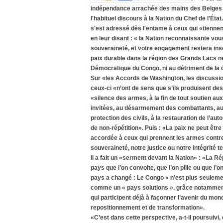
indépendance arrachée des mains des Belges da
l'habituel discours à la Nation du Chef de l'Ét
s'est adressé dès l'entame à ceux qui «tiennent
en leur disant : « la Nation reconnaissante vou
souveraineté, et votre engagement restera insc
paix durable dans la région des Grands Lacs ne
Démocratique du Congo, ni au détriment de la d
Sur «les Accords de Washington, les discussio
ceux-ci «n’ont de sens que s’ils produisent des 
«silence des armes, à la fin de tout soutien au
invitées, au désarmement des combattants, au r
protection des civils, à la restauration de l’auto
de non-répétition». Puis : «La paix ne peut êtr
accordée à ceux qui prennent les armes contr
souveraineté, notre justice ou notre intégrité te
Il a fait un «serment devant la Nation» : «La 
pays que l’on convoite, que l’on pille ou que l’
pays a changé : Le Congo « n’est plus seulement
comme un « pays solutions », grâce notamment à n
qui participent déjà à façonner l’avenir du mon
repositionnement et de transformation».
«C’est dans cette perspective, a-t-il poursuivi