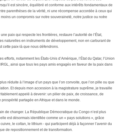
qu’il est sincère, équilibré et conforme aux intérêts fondamentaux de
 entre parenthèses de la vérité, ni une récompense accordée à ceux qui
 moins un compromis sur notre souveraineté, notre justice ou notre
e paix qui respecte les frontières, restaure l’autorité de l’État,
ces naturelles en instruments de développement, non en carburant de
st cette paix-là que nous défendrons.
 efforts, notamment les États-Unis d’Amérique, l’État du Qatar, l’Union
 CIRGL, ainsi que tous les pays amis engagés en faveur de la paix dans
s réduite à l’image d’un pays que l’on convoite, que l’on pille ou que
a Nation. Et depuis mon accession à la magistrature suprême, je travaille
éritablement appelé à devenir: un pilier de paix, de croissance, de
de prospérité partagée en Afrique et dans le monde.
 train de changer. La République Démocratique du Congo n’est plus
 elle est désormais identifiée comme un « pays solutions », grâce
uivre, le coltan, le lithium - qui participent déjà à façonner l’avenir du
ique de repositionnement et de transformation.