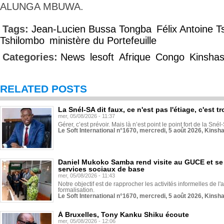
ALUNGA MBUWA.
Tags:
Jean-Lucien Bussa Tongba
Félix Antoine T
Tshilombo
ministère du Portefeuille
Categories:
News
lesoft
Afrique
Congo
Kinsha
RELATED POSTS
La Snél-SA dit faux, ce n'est pas l'étiage, c'est
mer, 05/08/2026 - 11:37
Gérer, c’est prévoir. Mais là n’est point le point fort de la Sn
Le Soft International n°1670, mercredi, 5 août 2026, Kinsh
Daniel Mukoko Samba rend visite au GUCE et se
services sociaux de base
mer, 05/08/2026 - 11:43
Notre objectif est de rapprocher les activités informelles de l'
formalisation.
Le Soft International n°1670, mercredi, 5 août 2026, Kinsh
À Bruxelles, Tony Kanku Shiku écoute
mer, 05/08/2026 - 12:06