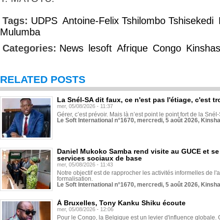
Tags:
UDPS
Antoine-Felix Tshilombo Tshisekedi
Mulumba
Categories:
News
lesoft
Afrique
Congo
Kinsha
RELATED POSTS
La Snél-SA dit faux, ce n'est pas l'étiage, c'est
mer, 05/08/2026 - 11:37
Gérer, c’est prévoir. Mais là n’est point le point fort de la Sn
Le Soft International n°1670, mercredi, 5 août 2026, Kinsh
Daniel Mukoko Samba rend visite au GUCE et se
services sociaux de base
mer, 05/08/2026 - 11:43
Notre objectif est de rapprocher les activités informelles de l'
formalisation.
Le Soft International n°1670, mercredi, 5 août 2026, Kinsh
À Bruxelles, Tony Kanku Shiku écoute
mer, 05/08/2026 - 12:06
Pour le Congo, la Belgique est un levier d'influence globale. O