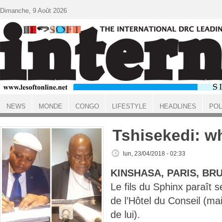
Aller au contenu principal
Dimanche, 9 Août 2026
NEWS
MONDE
CONGO
LIFESTYLE
HEADLINES
POL
ACCUEIL
Tshisekedi: w
lun, 23/04/2018 - 02:33
KINSHASA, PARIS, BR
Le fils du Sphinx paraît 
de l’Hôtel du Conseil (m
de lui).