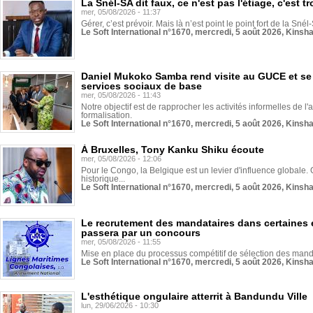
La Snél-SA dit faux, ce n'est pas l'étiage, c'est
mer, 05/08/2026 - 11:37
Gérer, c’est prévoir. Mais là n’est point le point fort de la Sn
Le Soft International n°1670, mercredi, 5 août 2026, Kinsh
Daniel Mukoko Samba rend visite au GUCE et se
services sociaux de base
mer, 05/08/2026 - 11:43
Notre objectif est de rapprocher les activités informelles de l'
formalisation.
Le Soft International n°1670, mercredi, 5 août 2026, Kinsh
À Bruxelles, Tony Kanku Shiku écoute
mer, 05/08/2026 - 12:06
Pour le Congo, la Belgique est un levier d'influence globale. O
historique...
Le Soft International n°1670, mercredi, 5 août 2026, Kinsh
Le recrutement des mandataires dans certaines 
passera par un concours
mer, 05/08/2026 - 11:55
Mise en place du processus compétitif de sélection des manda
Le Soft International n°1670, mercredi, 5 août 2026, Kinsh
L'esthétique ongulaire atterrit à Bandundu Ville
lun, 29/06/2026 - 10:30