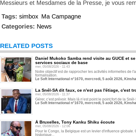
Messieurs et Mesdames de la Presse, je vous rem
Tags:
simbox
Ma Campagne
Categories:
News
RELATED POSTS
Daniel Mukoko Samba rend visite au GUCE et se
services sociaux de base
mer, 05/08/2026 - 11:43
Notre objectif est de rapprocher les activités informelles de l'
formalisation.
Le Soft International n°1670, mercredi, 5 août 2026, Kinsh
La Snél-SA dit faux, ce n'est pas l'étiage, c'est
mer, 05/08/2026 - 11:37
Gérer, c’est prévoir. Mais là n’est point le point fort de la Sn
Le Soft International n°1670, mercredi, 5 août 2026, Kinsh
À Bruxelles, Tony Kanku Shiku écoute
mer, 05/08/2026 - 12:06
Pour le Congo, la Belgique est un levier d'influence globale. O
historique...