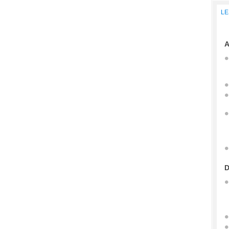
LE
A
D