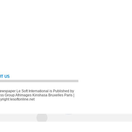
T US
wspaper Le Soft International is Published by
ss Group Afrimages Kinshasa Bruxelles Paris |
right lesoftonline.net