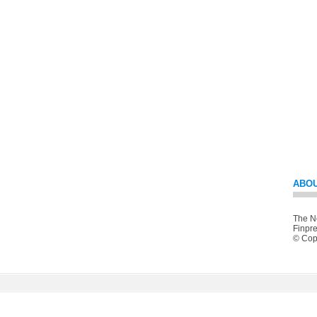
ABOU
The Ne
Finpre
© Copy