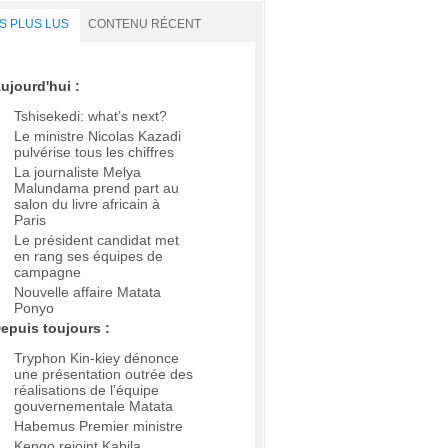
S PLUS LUS
CONTENU RÉCENT
ujourd'hui :
Tshisekedi: what’s next?
Le ministre Nicolas Kazadi
pulvérise tous les chiffres
La journaliste Melya
Malundama prend part au
salon du livre africain à
Paris
Le président candidat met
en rang ses équipes de
campagne
Nouvelle affaire Matata
Ponyo
epuis toujours :
Tryphon Kin-kiey dénonce
une présentation outrée des
réalisations de l’équipe
gouvernementale Matata
Habemus Premier ministre
Kengo rejoint Kabila