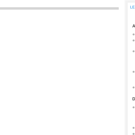
LE
A
D