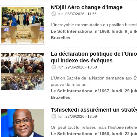
N'Djili Aéro change d'image
lun, 06/07/2026 - 11:55
L'incroyable transmutation du pavillon histo
Le Soft International n°1668, lundi, 6 juil
Bruxelles.
La déclaration politique de l'Uni
qui indexe des évêques
lun, 29/06/2026 - 10:50
L’Union Sacrée de la Nation demande aux É
preuve de retenue...
Le Soft International n°1667, lundi, 29 ju
Bruxelles.
Tshisekedi assurément un stratè
lun, 22/06/2026 - 13:59
On peut tout lui refuser, mais l’histoire reti
Le Soft International n°1666, lundi, 22 ju