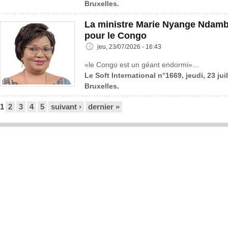
Bruxelles.
La ministre Marie Nyange Ndambo
pour le Congo
jeu, 23/07/2026 - 16:43
«le Congo est un géant endormi»...
Le Soft International n°1669, jeudi, 23 jui
Bruxelles.
Pages
1
2
3
4
5
suivant ›
dernier »