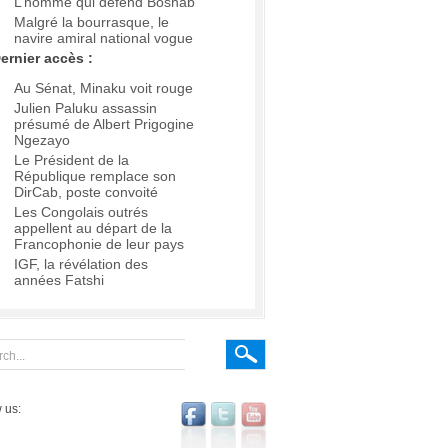
L’homme qui défend Boshab
Malgré la bourrasque, le
navire amiral national vogue
ernier accès :
Au Sénat, Minaku voit rouge
Julien Paluku assassin
présumé de Albert Prigogine
Ngezayo
Le Président de la
République remplace son
DirCab, poste convoité
Les Congolais outrés
appellent au départ de la
Francophonie de leur pays
IGF, la révélation des
années Fatshi
 us: