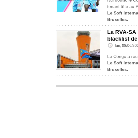
Nul doute, le C
tenant tête au P
Le Soft Interna
Bruxelles.
La RVA-SA s
blacklist de
lun, 08/06/20
Le Congo a réus
Le Soft Interna
Bruxelles.