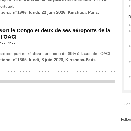
ongo a fait une entrée remarquée dans ce Mondial 2026 en
ortugal...
tional n°1666, lundi, 22 juin 2026, Kinshasa-Paris,
D
ort le Congo et deux de ses aéroports de la
 l'OACI
26 - 14:55
si son pari en réalisant une cote de 69% à l'audit de l’OACI.
tional n°1665, lundi, 8 juin 2026, Kinshasa-Paris,
Follow