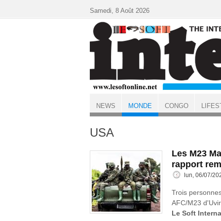
Aller au contenu principal
Samedi, 8 Août 2026
NEWS
MONDE
CONGO
LIFES
ACCUEIL
MONDE
USA
Les M23 Ma
rapport rem
lun, 06/07/20
Trois personnes 
AFC/M23 d'Uvira
Le Soft Interna