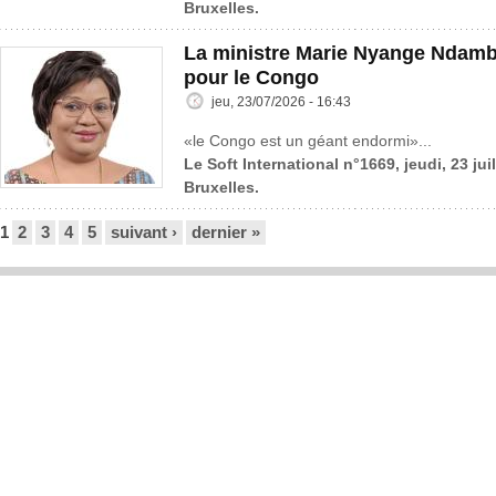
Bruxelles.
La ministre Marie Nyange Ndambo
pour le Congo
jeu, 23/07/2026 - 16:43
«le Congo est un géant endormi»...
Le Soft International n°1669, jeudi, 23 jui
Bruxelles.
Pages
1
2
3
4
5
suivant ›
dernier »