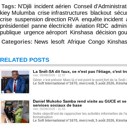
Tags:
N’Djili
incident aérien
Conseil d’Administrat
kiey Mulumba
crise infrastructures
blackout
sécur
crise
suspension direction RVA
enquête incident
présidentiel
panne électricité
aviation RDC
admini
publique
urgence aéroport
Kinshasa
décision go
Categories:
News
lesoft
Afrique
Congo
Kinsha
RELATED POSTS
La Snél-SA dit faux, ce n'est pas l'étiage, c'est
mer, 05/08/2026 - 11:37
Gérer, c’est prévoir. Mais là n’est point le point fort de la Sn
Le Soft International n°1670, mercredi, 5 août 2026, Kinsh
Daniel Mukoko Samba rend visite au GUCE et se
services sociaux de base
mer, 05/08/2026 - 11:43
Notre objectif est de rapprocher les activités informelles de l'
formalisation.
Le Soft International n°1670, mercredi, 5 août 2026, Kinsh