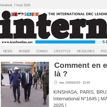
Aller au contenu principal
Vendredi, 7 Août 2026
NEWS
MONDE
CONGO
LIFESTYLE
HEADLINES
POL
ACCUEIL
Comment en es
là ?
mer, 24/09/2025 - 15:45
KINSHASA, PARIS, BRUX
International N°1645 |
2025 |