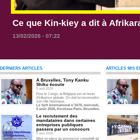
Ce que Kin-kiey a dit à Afrikar
13/02/2026 - 07:22
DERNIERS ARTICLES
ARTICLES MIS E
À Bruxelles, Tony Kanku
Shiku écoute
5 aoû 2026
Pour le Congo, la Belgique est un levier
d'influence globale. On doit lui reconnaître
son rôle historique...
Le Soft International n°1670, mercredi,
5 août 2026, Kinshasa-Paris, Bruxelles.
Le recrutement des
mandataires dans certaines
entreprises publiques
passera par un concours
5 aoû 2026
Mise en place du processus compétitif de