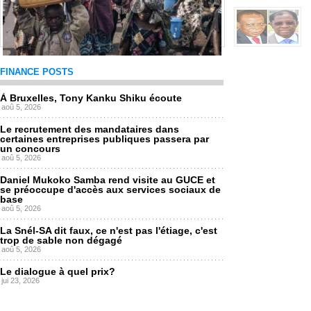
FINANCE POSTS
Le Congo est de retour
lun, 29/04/2024 - 23:36
À Bruxelles, Tony Kanku Shiku écoute
aoû 5, 2026
Le recrutement des mandataires dans
certaines entreprises publiques passera par
un concours
aoû 5, 2026
Daniel Mukoko Samba rend visite au GUCE et
se préoccupe d'accès aux services sociaux de
base
aoû 5, 2026
La Snél-SA dit faux, ce n'est pas l'étiage, c'est
trop de sable non dégagé
aoû 5, 2026
Le dialogue à quel prix?
jui 23, 2026