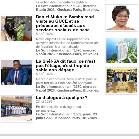
sélection des mandataires publics.
Le Soft International n°1670, mercredi,
5 août 2026, Kinshasa-Paris, Bruxelles.
Daniel Mukoko Samba rend
visite au GUCE et se
préoccupe d'accès aux
services sociaux de base
5 aoû 2026
Notre objectif est de rapprocher les
activités informelles de l'administration afin
de favoriser leur formalisation.
Le Soft International n°1670, mercredi,
5 août 2026, Kinshasa-Paris, Bruxelles.
La Snél-SA dit faux, ce n'est
pas l'étiage, c'est trop de
sable non dégagé
5 aoû 2026
Gérer, c’est prévoir. Mais là n’est point le
point fort de la Snél-Société Anonyme.
Le Soft International n°1670, mercredi,
5 août 2026, Kinshasa-Paris, Bruxelles.
Le dialogue à quel prix?
23 jui 2026
En démocratie, le dialogue est
permanent...
Le Soft International n°1669, jeudi, 23
juillet 2026, Kinshasa-Paris, Bruxelles.