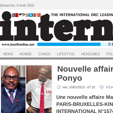
Aller au contenu principal
Dimanche, 9 Août 2026
NEWS
MONDE
CONGO
LIFESTYLE
HEADLINES
POL
ACCUEIL
Nouvelle affai
Ponyo
ven, 10/02/2023 - 07:18
0 C
Une nouvelle affaire Ma
PARIS-BRUXELLES-KIN
INTERNATIONAL N°157