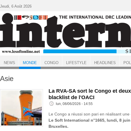
Aller au contenu principal
Jeudi, 6 Août 2026
NEWS
MONDE
CONGO
LIFESTYLE
HEADLINES
POL
ACCUEIL
MONDE
Asie
La RVA-SA sort le Congo et deux
blacklist de l'OACI
lun, 08/06/2026 - 14:55
Le Congo a réussi son pari en réalisant une 
Le Soft International n°1665, lundi, 8 jui
Bruxelles.