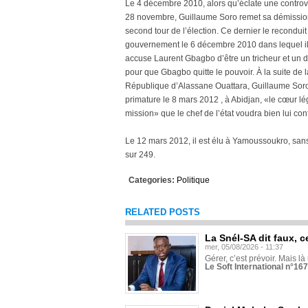
Le 4 décembre 2010, alors qu’éclate une controver
28 novembre, Guillaume Soro remet sa démission
second tour de l’élection. Ce dernier le recondu
gouvernement le 6 décembre 2010 dans lequel il 
accuse Laurent Gbagbo d’être un tricheur et un d
pour que Gbagbo quitte le pouvoir. À la suite de 
République d’Alassane Ouattara, Guillaume Soro 
primature le 8 mars 2012 , à Abidjan, «le cœur lég
mission» que le chef de l’état voudra bien lui conf
Le 12 mars 2012, il est élu à Yamoussoukro, san
sur 249.
Categories:
Politique
RELATED POSTS
La Snél-SA dit faux, c
mer, 05/08/2026 - 11:37
Gérer, c’est prévoir. Mais là
Le Soft International n°16