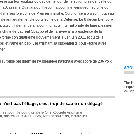
se sur les résultats du deuxième tour de l’élection présidentielle du
 à Alassane Ouattara qu’il reconnaît comme vainqueur légitime du
it dans ses fonctions de Premier ministre. Soro forme alors son nouveau
détient également le portefeuille de la Défense. Le 8 décembre, Soro
ictateur. Il demande à la communauté internationale de faire pression
la chute de Laurent Gbagbo et de l’arrivée à la présidence de la
forme son quatrième gouvernement le 1er juin 2011 et quitte la
er et l’âme en paix», réaffirmant sa disponibilité pour «toute autre
ier.
s surprise président de l’Assemblée nationale avec score de 236 voix
ABOU
The Ne
Finpre
© Copy
e n'est pas l'étiage, c'est trop de sable non dégagé
 n’est point le point fort de la Snél-Société Anonyme.
70, mercredi, 5 août 2026, Kinshasa-Paris, Bruxelles.