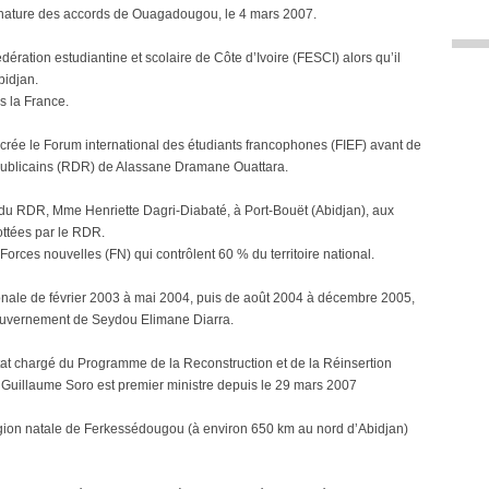
signature des accords de Ouagadougou, le 4 mars 2007.
dération estudiantine et scolaire de Côte d’Ivoire (FESCI) alors qu’il
bidjan.
s la France.
t crée le Forum international des étudiants francophones (FIEF) avant de
publicains (RDR) de Alassane Dramane Ouattara.
le du RDR, Mme Henriette Dagri-Diabaté, à Port-Bouët (Abidjan), aux
cottées par le RDR.
Forces nouvelles (FN) qui contrôlent 60 % du territoire national.
nale de février 2003 à mai 2004, puis de août 2004 à décembre 2005,
ouvernement de Seydou Elimane Diarra.
at chargé du Programme de la Reconstruction et de la Réinsertion
uillaume Soro est premier ministre depuis le 29 mars 2007
gion natale de Ferkessédougou (à environ 650 km au nord d’Abidjan)