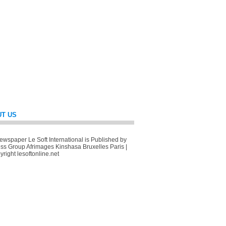
T US
wspaper Le Soft International is Published by
ss Group Afrimages Kinshasa Bruxelles Paris |
right lesoftonline.net