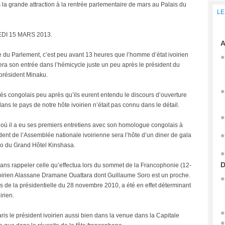
 la grande attraction à la rentrée parlementaire de mars au Palais du
LE
DI 15 MARS 2013.
A
 du Parlement, c’est peu avant 13 heures que l’homme d’état ivoirien
 fera son entrée dans l’hémicycle juste un peu après le président du
président Minaku.
s congolais peu après qu’ils eurent entendu le discours d’ouverture
ns le pays de notre hôte ivoirien n’était pas connu dans le détail.
 où il a eu ses premiers entretiens avec son homologue congolais à
ident de l’Assemblée nationale ivoirienne sera l’hôte d’un diner de gala
ngo du Grand Hôtel Kinshasa.
D
sans rappeler celle qu’effectua lors du sommet de la Francophonie (12-
voirien Alassane Dramane Ouattara dont Guillaume Soro est un proche.
 de la présidentielle du 28 novembre 2010, a été en effet déterminant
irien.
is le président ivoirien aussi bien dans la venue dans la Capitale