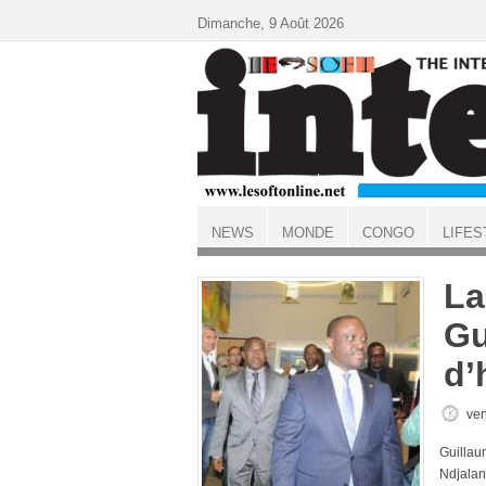
Aller au contenu principal
Dimanche, 9 Août 2026
NEWS
MONDE
CONGO
LIFES
ACCUEIL
La
Gu
d’
ven
Guillau
Ndjalan