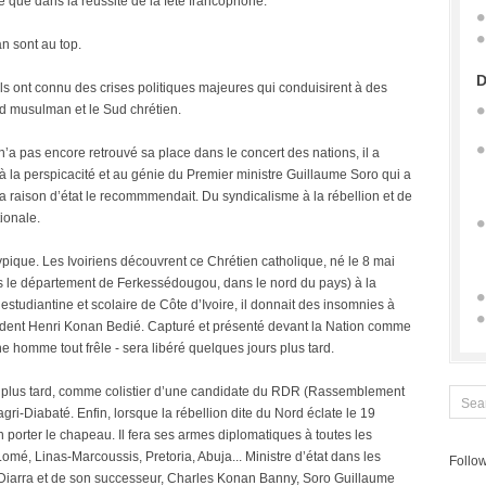
 que dans la réussite de la fête francophone.
an sont au top.
D
ls ont connu des crises politiques majeures qui conduisirent à des
ord musulman et le Sud chrétien.
n’a pas encore retrouvé sa place dans le concert des nations, il a
 la perspicacité et au génie du Premier ministre Guillaume Soro qui a
d la raison d’état le recommmendait. Du syndicalisme à la rébellion et de
ionale.
typique. Les Ivoiriens découvrent ce Chrétien catholique, né le 8 mai
s le département de Ferkessédougou, dans le nord du pays) à la
 estudiantine et scolaire de Côte d’Ivoire, il donnait des insomnies à
sident Henri Konan Bedié. Capturé et présenté devant la Nation comme
e homme tout frêle - sera libéré quelques jours plus tard.
s plus tard, comme colistier d’une candidate du RDR (Rassemblement
ri-Diabaté. Enfin, lorsque la rébellion dite du Nord éclate le 19
 porter le chapeau. Il fera ses armes diplomatiques à toutes les
 Lomé, Linas-Marcoussis, Pretoria, Abuja... Ministre d’état dans les
Follow
iarra et de son successeur, Charles Konan Banny, Soro Guillaume