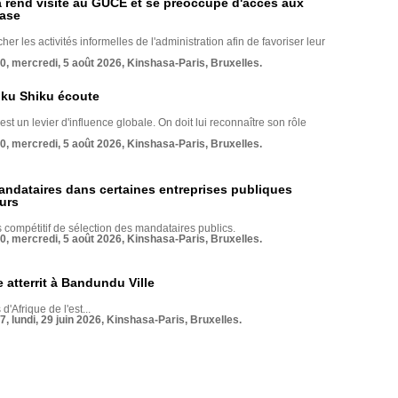
rend visite au GUCE et se préoccupe d'accès aux
base
her les activités informelles de l'administration afin de favoriser leur
70, mercredi, 5 août 2026, Kinshasa-Paris, Bruxelles.
nku Shiku écoute
st un levier d'influence globale. On doit lui reconnaître son rôle
70, mercredi, 5 août 2026, Kinshasa-Paris, Bruxelles.
andataires dans certaines entreprises publiques
urs
compétitif de sélection des mandataires publics.
70, mercredi, 5 août 2026, Kinshasa-Paris, Bruxelles.
 atterrit à Bandundu Ville
 d'Afrique de l'est...
7, lundi, 29 juin 2026, Kinshasa-Paris, Bruxelles.