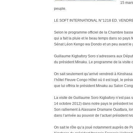
15 mars
peuple.
LE SOFT INTERNATIONAL N°1218 ED. VENDRE
Selon le programme officiel de la Chambre basse
qui a fait la pluie et le beau temps dans so pays
Sénat Léon Kengo wa Dondo et un peu avant le 
Guillaume Kigbafory Soro s’adressera aux Député
du président Minaku. Le programme de la visite da
On sait seulement qu’arrivé vendredi à Kinshasa
l’hôtel Fleuve Congo Hôtel où il est logé, le prés
que lui offrira le président Minaku au Salon Co
La visite de Guillaume Soro Kigbafory n’est pas 
14 octobre 2012) dans notre pays le président i
Son ralliement à Alassane Dramane Ouattara, lors
dans l’arrivée au pouvoir de l’actuel président ivo
On sait le rôle qu’a joué notamment auprès de Par