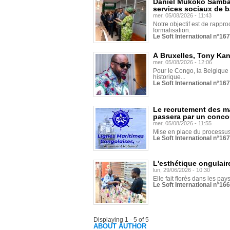
Daniel Mukoko Samba 
services sociaux de 
mer, 05/08/2026 - 11:43
Notre objectif est de rapproc
formalisation.
Le Soft International n°16
À Bruxelles, Tony Ka
mer, 05/08/2026 - 12:06
Pour le Congo, la Belgique e
historique...
Le Soft International n°16
Le recrutement des m
passera par un conco
mer, 05/08/2026 - 11:55
Mise en place du processus 
Le Soft International n°16
L'esthétique ongulaire
lun, 29/06/2026 - 10:30
Elle fait florès dans les pays
Le Soft International n°166
Displaying 1 - 5 of 5
ABOUT AUTHOR