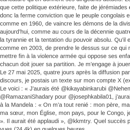
que cette politique extérieure, faite de jérémiades 
donc la ferme conviction que le peuple congolais e
comme en 1960, de vaincre les démons de la divisi
aujourd’hui, comme au cours de la décennie quatre
la tyrannie et la tentation du pouvoir absolu. Qu’il 
comme en 2003, de prendre le dessus sur ce qui n
mettre fin à la violence armée qui oppose ses enfa
chacun doit jouer sa partition. Je m’engage à joue
Le 27 mai 2025, quatre jours après la diffusion pa
discours, je postais un texte sur mon compte X (ex
Le voici : « J’aurais été @kikayabinkarubi @Neh
@RamazaniShadary pour @josephkabila01, j’aurai
à la Mandela : « On m’a tout renié : mon père, m
ma sœur, mon Église, mon pays, pour le Congo, je
». Il aurait été applaudi », @kkmtry. Quel succès 
vues (24,4k) en quelques heures.