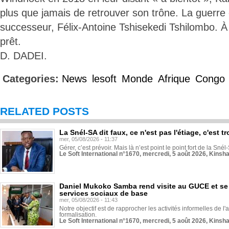
plus que jamais de retrouver son trône. La guerre 
successeur, Félix-Antoine Tshisekedi Tshilombo. À
prêt.
D. DADEI.
Categories:
News
lesoft
Monde
Afrique
Congo
RELATED POSTS
La Snél-SA dit faux, ce n'est pas l'étiage, c'est
mer, 05/08/2026 - 11:37
Gérer, c’est prévoir. Mais là n’est point le point fort de la Sn
Le Soft International n°1670, mercredi, 5 août 2026, Kinsh
Daniel Mukoko Samba rend visite au GUCE et se
services sociaux de base
mer, 05/08/2026 - 11:43
Notre objectif est de rapprocher les activités informelles de l'
formalisation.
Le Soft International n°1670, mercredi, 5 août 2026, Kinsh