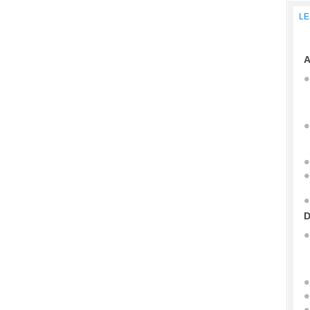
LE
A
D