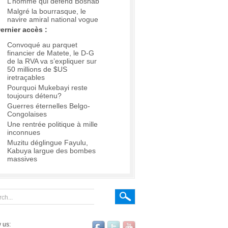
L’homme qui défend Boshab
Malgré la bourrasque, le
navire amiral national vogue
ernier accès :
Convoqué au parquet
financier de Matete, le D-G
de la RVA va s’expliquer sur
50 millions de $US
iretraçables
Pourquoi Mukebayi reste
toujours détenu?
Guerres éternelles Belgo-
Congolaises
Une rentrée politique à mille
inconnues
Muzitu déglingue Fayulu,
Kabuya largue des bombes
massives
 us: