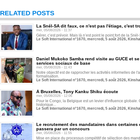
RELATED POSTS
La Snél-SA dit faux, ce n'est pas l'étiage, c'est
mer, 05/08/2026 - 11:37
Gérer, c’est prévoir. Mais là n’est point le point fort de la Sn
Le Soft International n°1670, mercredi, 5 août 2026, Kinsh
Daniel Mukoko Samba rend visite au GUCE et se
services sociaux de base
mer, 05/08/2026 - 11:43
Notre objectif est de rapprocher les activités informelles de l'
formalisation.
Le Soft International n°1670, mercredi, 5 août 2026, Kinsh
À Bruxelles, Tony Kanku Shiku écoute
mer, 05/08/2026 - 12:06
Pour le Congo, la Belgique est un levier d'influence globale. O
historique...
Le Soft International n°1670, mercredi, 5 août 2026, Kinsh
Le recrutement des mandataires dans certaines 
passera par un concours
mer, 05/08/2026 - 11:55
Mise en place du processus compétitif de sélection des manda