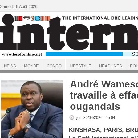
Aller au contenu principal
Samedi, 8 Août 2026
NEWS
MONDE
CONGO
LIFESTYLE
HEADLINES
POL
ACCUEIL
André Wameso
travaille à effa
ougandais
jeu, 30/04/2026 - 15:04
KINSHASA, PARIS, BR