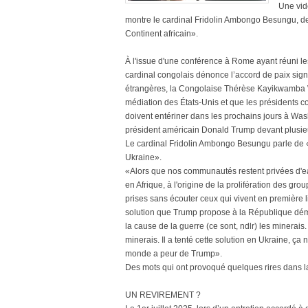
Une vidé
montre le cardinal Fridolin Ambongo Besungu, de
Continent africain».
À l'issue d'une conférence à Rome ayant réuni les
cardinal congolais dénonce l’accord de paix sign
étrangères, la Congolaise Thérèse Kayikwamba W
médiation des États-Unis et que les présidents 
doivent entériner dans les prochains jours à Was
président américain Donald Trump devant plusieur
Le cardinal Fridolin Ambongo Besungu parle de «
Ukraine».
«Alors que nos communautés restent privées d'eau
en Afrique, à l'origine de la prolifération des g
prises sans écouter ceux qui vivent en première l
solution que Trump propose à la République dém
la cause de la guerre (ce sont, ndlr) les minerais
minerais. Il a tenté cette solution en Ukraine, ça
monde a peur de Trump».
Des mots qui ont provoqué quelques rires dans la
UN REVIREMENT ?