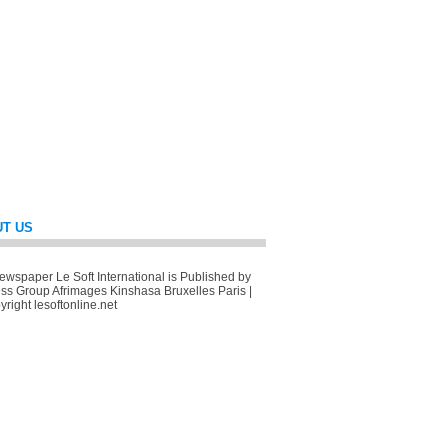
T US
wspaper Le Soft International is Published by
ss Group Afrimages Kinshasa Bruxelles Paris |
right lesoftonline.net