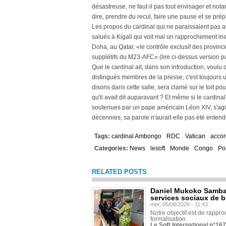
désastreuse, ne faut-il pas tout envisager et nota
dire, prendre du recul, faire une pause et se pr
Les propos du cardinal qui ne paraissaient pas avo
salués à Kigali qui voit mal un rapprochement ina
Doha, au Qatar, «le contrôle exclusif des provin
supplétifs du M23-AFC» (lire ci-dessus version p
Que le cardinal ait, dans son introduction, voulu
distingués membres de la presse, c'est toujours 
disons dans cette salle, sera clamé sur le toit p
qu'il avait dit auparavant ? Et même si le cardinal
soutenues par un pape américain Léon XIV, s'agi
décennies, sa parole n'aurait-elle pas été entendue
Tags:
cardinal Ambongo
RDC
Vatican
accor
Categories:
News
lesoft
Monde
Congo
Pol
RELATED POSTS
Daniel Mukoko Samba 
services sociaux de 
mer, 05/08/2026 - 11:43
Notre objectif est de rapproc
formalisation.
Le Soft International n°16