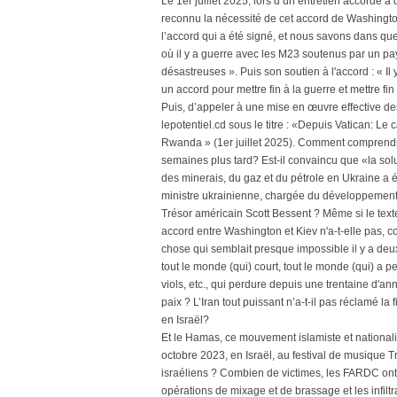
Le 1er juillet 2025, lors d’un entretien accordé à
reconnu la nécessité de cet accord de Washington
l’accord qui a été signé, et nous savons dans quel 
où il y a guerre avec les M23 soutenus par un p
désastreuses ». Puis son soutien à l'accord : « Il y
un accord pour mettre fin à la guerre et mettre fi
Puis, d’appeler à une mise en œuvre effective des
lepotentiel.cd sous le titre : «Depuis Vatican: L
Rwanda » (1er juillet 2025). Comment comprendre
semaines plus tard? Est-il convaincu que «la sol
des minerais, du gaz et du pétrole en Ukraine a 
ministre ukrainienne, chargée du développement
Trésor américain Scott Bessent ? Même si le text
accord entre Washington et Kiev n'a-t-elle pas, 
chose qui semblait presque impossible il y a deux 
tout le monde (qui) court, tout le monde (qui) a 
viols, etc., qui perdure depuis une trentaine d'année
paix ? L’Iran tout puissant n’a-t-il pas réclamé la
en Israël?
Et le Hamas, ce mouvement islamiste et nationalist
octobre 2023, en Israël, au festival de musique Tr
israéliens ? Combien de victimes, les FARDC ont fa
opérations de mixage et de brassage et les infiltr