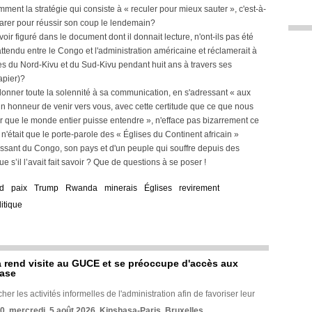
mment la stratégie qui consiste à « reculer pour mieux sauter », c'est-à-
éparer pour réussir son coup le lendemain?
ir figuré dans le document dont il donnait lecture, n'ont-ils pas été
ttendu entre le Congo et l'administration américaine et réclamerait à
ces du Nord-Kivu et du Sud-Kivu pendant huit ans à travers ses
apier)?
 donner toute la solennité à sa communication, en s'adressant « aux
un honneur de venir vers vous, avec cette certitude que ce que nous
our que le monde entier puisse entendre », n'efface pas bizarrement ce
 n'était que le porte-parole des « Églises du Continent africain »
ssant du Congo, son pays et d'un peuple qui souffre depuis des
 s’il l’avait fait savoir ? Que de questions à se poser !
d
paix
Trump
Rwanda
minerais
Églises
revirement
itique
rend visite au GUCE et se préoccupe d'accès aux
base
her les activités informelles de l'administration afin de favoriser leur
70, mercredi, 5 août 2026, Kinshasa-Paris, Bruxelles.