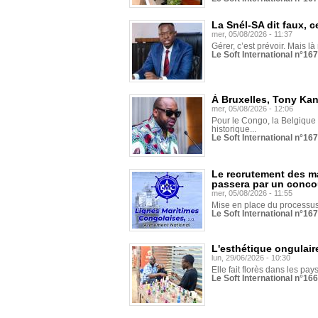
La Snél-SA dit faux, c
mer, 05/08/2026 - 11:37
Gérer, c’est prévoir. Mais là
Le Soft International n°16
À Bruxelles, Tony Ka
mer, 05/08/2026 - 12:06
Pour le Congo, la Belgique e
historique...
Le Soft International n°16
Le recrutement des m
passera par un conco
mer, 05/08/2026 - 11:55
Mise en place du processus 
Le Soft International n°16
L'esthétique ongulaire
lun, 29/06/2026 - 10:30
Elle fait florès dans les pays
Le Soft International n°166