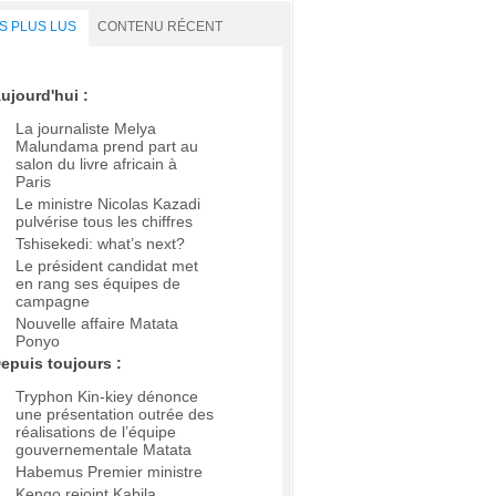
S PLUS LUS
CONTENU RÉCENT
ujourd'hui :
La journaliste Melya
Malundama prend part au
salon du livre africain à
Paris
Le ministre Nicolas Kazadi
pulvérise tous les chiffres
Tshisekedi: what’s next?
Le président candidat met
en rang ses équipes de
campagne
Nouvelle affaire Matata
Ponyo
epuis toujours :
Tryphon Kin-kiey dénonce
une présentation outrée des
réalisations de l’équipe
gouvernementale Matata
Habemus Premier ministre
Kengo rejoint Kabila