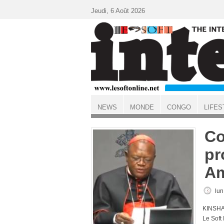
Aller au contenu principal
Jeudi, 6 Août 2026
NEWS
MONDE
CONGO
LIFES
ACCUEIL
Co
pr
A
lun
KINSHA
Le Soft