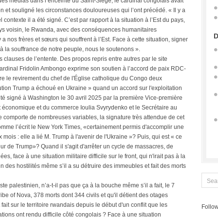
 des médias dans l’enceinte du Saint-Siège, le cardinal congolais avait
 et souligné les circonstances douloureuses qui l’ont précédé. « Il y a
contexte il a été signé. C’est par rapport à la situation à l’Est du pays,
ays voisin, le Rwanda, avec des conséquences humanitaires
D
 a nos frères et sœurs qui souffrent à l’Est. Face à cette situation, signer
n à la souffrance de notre peuple, nous le soutenons ».
 clauses de l’entente. Des propos repris entre autres par le site
e cardinal Fridolin Ambongo exprime son soutien à l’accord de paix RDC-
 le revirement du chef de l'Église catholique du Congo deux
ution Trump a échoué en Ukraine » quand un accord sur l'exploitation
été signé à Washington le 30 avril 2025 par la première Vice-première
 économique et du commerce Ioulia Svyrydenko et le Secrétaire au
e comporte de nombreuses variables, la signature très attendue de cet
comme l’écrit le New York Times, «certainement permis d'accomplir une
mois : elle a lié M. Trump à l'avenir de l'Ukraine »? Puis, qui est « ce
peur de Trump»? Quand il s'agit d'arrêter un cycle de massacres, de
s, face à une situation militaire difficile sur le front, qui n'irait pas à la
 fin des hostilités même s’il a su détruire des immeubles et fait des morts
e palestinien, n’a-t-il pas que ça à la bouche même s’il a fait, le 7
ibe of Nova, 378 morts dont 344 civils et qu'il détient des otages
it sur le territoire rwandais depuis le début d'un conflit que les
Follow
ations ont rendu difficile côté congolais ? Face à une situation