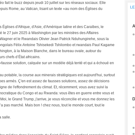
o fait le buzz depuis jeudi 10 juillet sur les réseaux sociaux. Elle
LE
puis Rome, au Vatican, lisant un texte «au nom des Églises du
A
 Églises d'Afrique, d'Asie, d'Amérique latine et des Caraïbes, le
é le 27 juin 2025 à Washington par les ministres des Affaires
agner et le Rwandais Olivier Jean Patrick Nduhungirehe, sous la
congolais Félix-Antoine Tshisekedi Tshilombo et rwandais Paul Kagame
hington, à la Maison Blanche, dans le bureau ovale, autour du
s chefs d’État africains.
fausse solution, calquée sur un modèle déjà tenté et qui a échoué en
 potable, la course aux minerais stratégiques est aujourd'hui, surtout
roupes armés. Ç'en est assez de fausses solutions, assez de décisions
igne de l'effondrement du climat. Et, récemment, vous avez suivi la
ocratique du Congo et au Rwanda: vous êtes en guerre entre vous et
D
. Moi, le Grand Trump, j'arrive, je vous réconcilie et vous me donnez les
 n’a pas marché. Mais bon ! chez nous, tout le monde court, tout le
 salle.